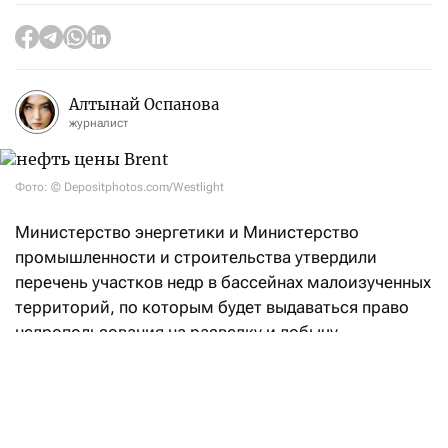
Алтынай Оспанова
журналист
Фото: © Depositphotos.com/Westlight
Министерство энергетики и Министерство
промышленности и строительства утвердили
перечень участков недр в бассейнах малоизученных
территорий, по которым будет выдаваться право
недропользования на разведку и добычу
углеводородов.
«Впервые в Кодекс РК «О недрах
и недропользовании» введено понятие