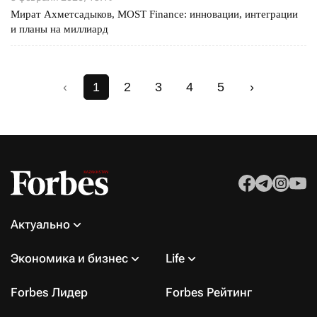
Мират Ахметсадыков, MOST Finance: инновации, интеграции
и планы на миллиард
‹
1
2
3
4
5
›
Актуально
Экономика и бизнес
Life
Forbes Лидер
Forbes Рейтинг