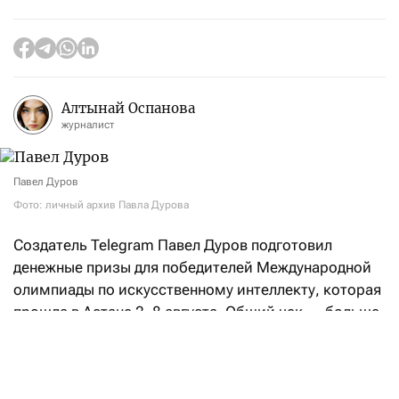
Алтынай Оспанова
журналист
Павел Дуров
Фото: личный архив Павла Дурова
Создатель Telegram Павел Дуров подготовил
денежные призы для победителей Международной
олимпиады по искусственному интеллекту, которая
прошла в Астане 2–8 августа. Общий чек — больше
$106,5 тысячи.
«Российская сборная заняла первое место
в командном зачете, а Артем Горохов из моего