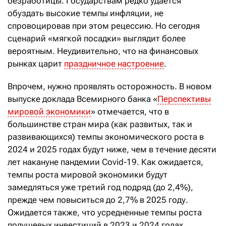
безработицы. Государствам редко удается
обуздать высокие темпы инфляции, не
спровоцировав при этом рецессию. Но сегодня
сценарий «мягкой посадки» выглядит более
вероятным. Неудивительно, что на финансовых
рынках царит
праздничное настроение
.
Впрочем, нужно проявлять осторожность. В новом
выпуске доклада Всемирного банка «
Перспективы
мировой экономики
» отмечается, что в
большинстве стран мира (как развитых, так и
развивающихся) темпы экономического роста в
2024 и 2025 годах будут ниже, чем в течение десяти
лет накануне пандемии Covid-19. Как ожидается,
темпы роста мировой экономики будут
замедляться уже третий год подряд (до 2,4%),
прежде чем повыситься до 2,7% в 2025 году.
Ожидается также, что усредненные темпы роста
подушевых инвестиций в 2023 и 2024 годах