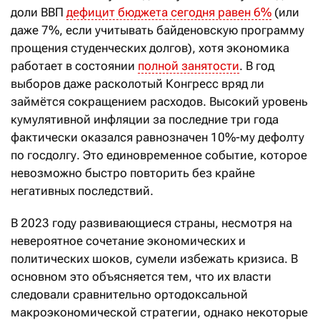
доли ВВП
дефицит бюджета сегодня равен 6%
(или
даже 7%, если учитывать байденовскую программу
прощения студенческих долгов), хотя экономика
работает в состоянии
полной занятости
. В год
выборов даже расколотый Конгресс вряд ли
займётся сокращением расходов. Высокий уровень
кумулятивной инфляции за последние три года
фактически оказался равнозначен 10%-му дефолту
по госдолгу. Это единовременное событие, которое
невозможно быстро повторить без крайне
негативных последствий.
В 2023 году развивающиеся страны, несмотря на
невероятное сочетание экономических и
политических шоков, сумели избежать кризиса. В
основном это объясняется тем, что их власти
следовали сравнительно ортодоксальной
макроэкономической стратегии, однако некоторые