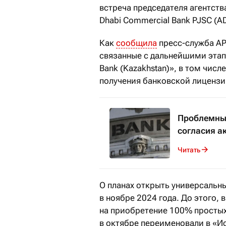
встреча председателя агентст
Dhabi Commercial Bank PJSC (A
Как
сообщила
пресс-служба АР
связанные с дальнейшими этап
Bank (Kazakhstan)», в том чис
получения банковской лицензи
Проблемные
согласия а
Читать
О планах открыть универсальн
в ноябре 2024 года. До этого, 
на приобретение 100% простых 
в октябре переименовали в «И