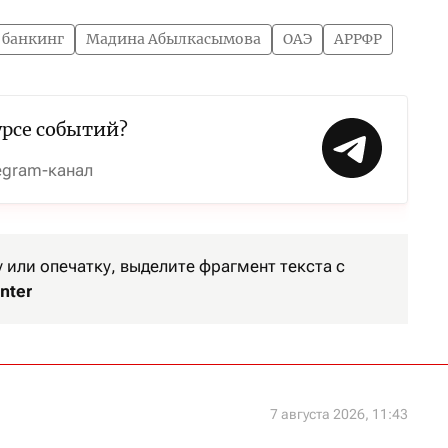
 банкинг
Мадина Абылкасымова
ОАЭ
АРРФР
урсе событий?
egram-канал
или опечатку, выделите фрагмент текста с
nter
7 августа 2026, 11:43