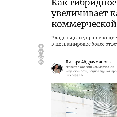
Как гибридное
увеличивает 
коммерческой
Владельцы и управляющие
к их планировке более отв
Дилара Абдрахманова
эксперт в области коммерческой
недвижимости, радиоведущая пр
Business FM