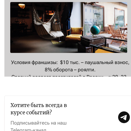
Условия франшизы: $10 тыс. – паушальный взнос,
8% оборота – роялти.
Средний возраст посетителей в России – ≈ 20–23,
за рубежом – 25–27 лет.
Каждый «Циферблат» в день посещают около 200
гостей.
Хотите быть всегда в
В среднем посетитель проводит здесь два-три
курсе событий?
часа.
Подписывайтесь на наш
Telegram-канал