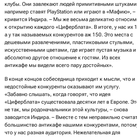
клубы. Они завлекают людей примитивными штуками
например ставят PlayStation или играют в «Мафию», –
кривится Индира. – Мы же весьма деликатно относим
к открытию каждого «Циферблата». В итоге, у нас их 1
а у так называемых конкурентов аж 150. Это места с
дешевыми развлечениями, пластиковыми стульями,
искусственными цветами, где играет пустая музыка и
абсолютно другое отношение к гостям. Из всех
антикафе мы видели всего пару достойных».
В конце концов собеседница приходит к мысли, что и
недостойные конкуренты оказывают им услугу.
«Забавно слышать, когда говорят, что идея
«Циферблата» существовала десятки лет в Европе. Эт
не так, мы родоначальники этой культуры, – снова
заводится Индира. – Вместе с тем неправильно счита
большинство антикафе нашими конкурентами, потом
что у нас разная аудитория. Нежелательная для