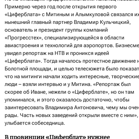
Примерно через год после открытия первого
«Циферблата» с Митиным и Алымкуловой связался и
нынешний главный партнер Владимир Кульчицкий,
основатель и президент группы компаний
«Прогресстех», специализирующейся в области
авиастроения и технологий для аэропортов. Бизнесм
увидел репортаж на НТВ и проникся идеей
«Циферблата». Тогда началось протестное движение 
Болотной площади, и целью телесюжета было показат
что на митинги начали ходить интересные, творчески
люди – взяли интервью и у Митина. «Репортаж был
скорее об Иване, нежели о «Циферблате», но он там
упоминался, и этого оказалось достаточно, чтобы
заинтересовать Владимира Антоновича, чему мы оче
рады. Часть новых заведений открыли вместе с ним»,
улыбается собеседница.
В провинции «Циферблат» нужнее