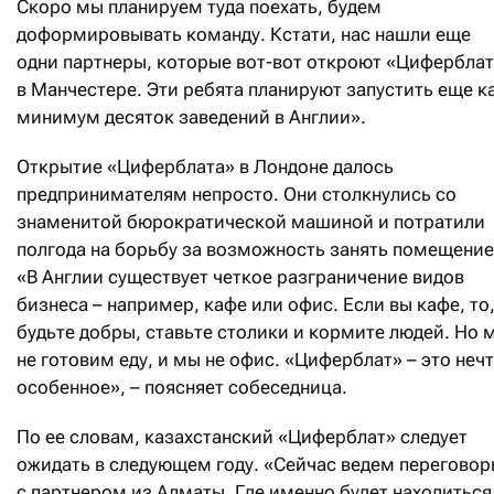
Скоро мы планируем туда поехать, будем
доформировывать команду. Кстати, нас нашли еще
одни партнеры, которые вот-вот откроют «Цифербла
в Манчестере. Эти ребята планируют запустить еще к
минимум десяток заведений в Англии».
Открытие «Циферблата» в Лондоне далось
предпринимателям непросто. Они столкнулись со
знаменитой бюрократической машиной и потратили
полгода на борьбу за возможность занять помещение
«В Англии существует четкое разграничение видов
бизнеса – например, кафе или офис. Если вы кафе, то
будьте добры, ставьте столики и кормите людей. Но 
не готовим еду, и мы не офис. «Циферблат» – это неч
особенное», – поясняет собеседница.
По ее словам, казахстанский «Циферблат» следует
ожидать в следующем году. «Сейчас ведем перегово
с партнером из Алматы. Где именно будет находиться