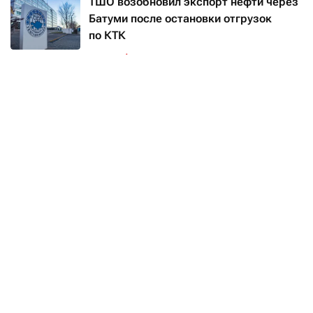
ТШО возобновил экспорт нефти через
Батуми после остановки отгрузок
по КТК
Читать
Значительное время в ходе разговора собеседники
уделили и энергетическому сотрудничеству,
в особенности ситуации вокруг Каспийского
трубопроводного консорциума (КТК), «играющего
ключевую роль в обеспечении экспорта
казахстанской нефти на международные рынки».
«Стороны, отмечая стратегическую значимость
стабильной работы энергетической
инфраструктуры и обеспечение надежных поставок
углеводородов на европейский рынок, осудили