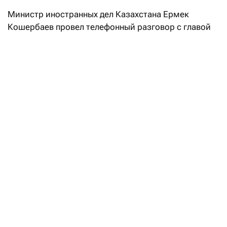
Министр иностранных дел Казахстана Ермек
Кошербаев провел телефонный разговор с главой
МИД Греции Георгиосом Герапетритисом. Как
заявили
в МИД РК, одной из главных тем стала
энергетическая безопасность и стабильность
маршрутов поставки казахстанской нефти
на европейские рынки.
Особое внимание министры уделили Каспийскому
трубопроводному консорциуму (КТК).
«Стороны сошлись во мнении, что стабильность
функционирования КТК напрямую зависит
от соблюдения принципов свободной и безопасной
морской навигации, а любые попытки
дестабилизировать работу маршрута