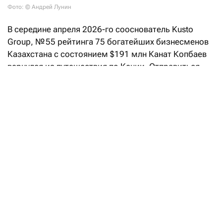
Фото: © Андрей Лунин
В середине апреля 2026-го сооснователь Kusto
Group, № 55 рейтинга 75 богатейших бизнесменов
Казахстана с состоянием $191 млн Канат Копбаев
вернулся из путешествия по Кении. Отправиться
на другой континент его подтолкнула не очередная
бизнес-сделка, как можно было бы представить,
а жажда нетворкинга и желание «перезагрузить
мышление».
Кенийская перезагрузка
Компанию в этом путешествии ему составили три
десятка предпринимателей — в основном
казахстанцы и несколько человек из России.
Нетворкинг стал главной целью их поездки. «Люди
устали от больших городов. В Нью-Йорк или Лондон