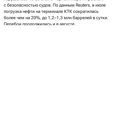
с безопасностью судов. По данным Reuters, в июле
погрузка нефти на терминале КТК сократилась
более чем на 20%, до 1,2–1,3 млн баррелей в сутки.
Перебои продолжились и в августе.
В то же время, по данным источников
Bloomberg, Украина
пообещала
не наносить
больше удары по инфраструктуре КТК.
Помимо энергетики Кошербаев и Герапетритис
обсудили развитие политического диалога
и торгово-экономических связей между
Казахстаном и Грецией и договорились продолжать
контакты на высоком уровне.