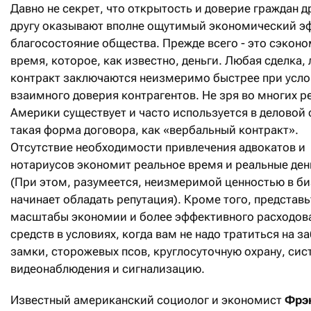
Давно не секрет, что открытость и доверие граждан др
другу оказывают вполне ощутимый экономический э
благосостояние общества. Прежде всего - это сэкон
время, которое, как известно, деньги. Любая сделка,
контракт заключаются неизмеримо быстрее при усл
взаимного доверия контрагентов. Не зря во многих р
Америки существует и часто используется в деловой 
такая форма договора, как «вербальный контракт».
Отсутствие необходимости привлечения адвокатов и
нотариусов экономит реальное время и реальные ден
(При этом, разумеется, неизмеримой ценностью в би
начинает обладать репутация). Кроме того, представь
масштабы экономии и более эффективного расходов
средств в условиях, когда вам не надо тратиться на з
замки, сторожевых псов, круглосуточную охрану, сис
видеонаблюдения и сигнализацию.
Известный американский социолог и экономист
Фрэ