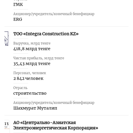
ГМК
Акционер/учредитель/конечный бенефициар
ERG
ТОО «Integra Construction KZ»
12
Выручка, млрд тенге
418,8 млрд тенге
Чистая прибыль, млрд тенге
35,43 млрд тенге
Персонал, человек
2 842 человек
Отрасль
строительство
Акционер/учредитель/конечный бенефициар
Шахмурат Муталип
АО «Центрально-Азиатская
13
Электроэнергетическая Корпорация»