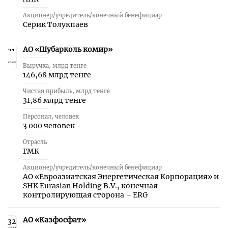
Акционер/учредитель/конечный бенефициар
Серик Толукпаев
АО «Шубарколь комир»
31
Выручка, млрд тенге
146,68 млрд тенге
Чистая прибыль, млрд тенге
31,86 млрд тенге
Персонал, человек
3 000 человек
Отрасль
ГМК
Акционер/учредитель/конечный бенефициар
АО «Евроазиатская Энергетическая Корпорация» и
SHK Eurasian Holding B.V., конечная
контролирующая сторона – ERG
АО «Казфосфат»
32