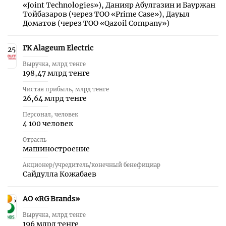
«Joint Technologies»), Данияр Абулгазин и Бауржан
Тойбазаров (через ТОО «Prime Case»), Дауыл
Доматов (через ТОО «Qazoil Company»)
ГК Alageum Electric
25
Выручка, млрд тенге
198,47 млрд тенге
Чистая прибыль, млрд тенге
26,64 млрд тенге
Персонал, человек
4 100 человек
Отрасль
машиностроение
Акционер/учредитель/конечный бенефициар
Сайдулла Кожабаев
АО «RG Brands»
26
Выручка, млрд тенге
196 млрд тенге