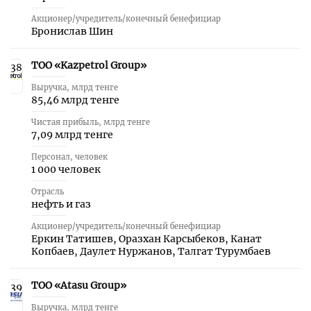
Акционер/учредитель/конечный бенефициар
Бронислав Шин
ТОО «Kazpetrol Group»
38
Выручка, млрд тенге
85,46 млрд тенге
Чистая прибыль, млрд тенге
7,09 млрд тенге
Персонал, человек
1 000 человек
Отрасль
нефть и газ
Акционер/учредитель/конечный бенефициар
Еркин Татишев, Оразхан Карсыбеков, Канат
Копбаев, Даулет Нуржанов, Талгат Турумбаев
ТОО «Atasu Group»
39
Выручка, млрд тенге