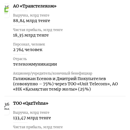
АО «Транстелеком»
35
Выручка, млрд тенге
88,84 млрд тенге
Чистая прибыль, млрд тенге
18,35 млрд тенге
Персонал, человек
2 764 человек
Отрасль
телекоммуникации
Акционер/учредитель/конечный бенефициар
Галимжан Есенов и Дмитрий Покупателев
(совокупно – 75%) через ТОО «Unit Telecom», АО
«НК «Қазақстан темір жолы» (25 %)
ТОО «QazТehna»
36
Выручка, млрд тенге
133,47 млрд тенге
Чистая прибыль, млрд тенге