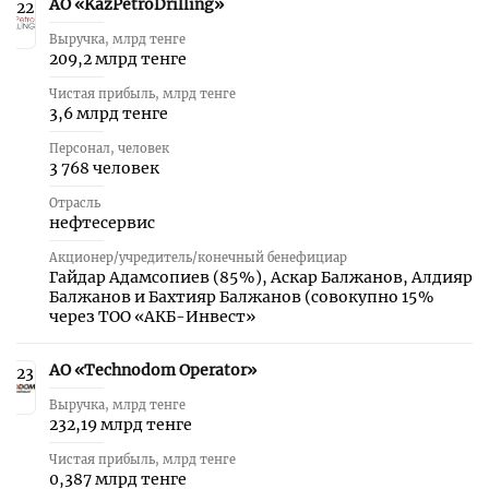
АО «KazPetroDrilling»
22
Выручка, млрд тенге
209,2 млрд тенге
Чистая прибыль, млрд тенге
3,6 млрд тенге
Персонал, человек
3 768 человек
Отрасль
нефтесервис
Акционер/учредитель/конечный бенефициар
Гайдар Адамсопиев (85 %), Аскар Балжанов, Алдияр
Балжанов и Бахтияр Балжанов (совокупно 15 %
через ТОО «АКБ-Инвест»
АО «Technodom Оperator»
23
Выручка, млрд тенге
232,19 млрд тенге
Чистая прибыль, млрд тенге
0,387 млрд тенге