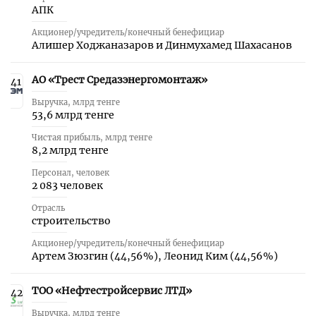
АПК
Акционер/учредитель/конечный бенефициар
Алишер Ходжаназаров и Динмухамед Шахасанов
АО «Трест Средазэнергомонтаж»
41
Выручка, млрд тенге
53,6 млрд тенге
Чистая прибыль, млрд тенге
8,2 млрд тенге
Персонал, человек
2 083 человек
Отрасль
строительство
Акционер/учредитель/конечный бенефициар
Артем Зюзгин (44,56 %), Леонид Ким (44,56 %)
ТОО «Нефтестройсервис ЛТД»
42
Выручка, млрд тенге