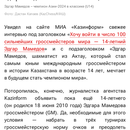
Эдгар Мамедов – чемпион Азии-2024 в классике (U14)
Фото: Дастан Капаев (KazChess/КФШ)
Увидел на сайте МИА «Казинформ» свежее
интервью под заголовком «
Хочу войти в число 100
сильнейших гроссмейстеров мира — 14-летний
Эдгар Мамедов
» и с подзаголовком «Эдгар
Мамедов, шахматист из Актау, который стал
самым юным международным гроссмейстером
в истории Казахстана в возрасте 14 лет, мечтает
в будущем стать чемпионом мира».
Поторопилась, конечно, журналистка агентства
Kazinform объявить пока ещё 14-летнего
(он родился 18 июня 2010 года) Эдгара Мамедова
гроссмейстером (GM). Да, необходимые для этого
условия — набрать в трёх турнирах
гроссмейстерскую норму очков и преодолеть