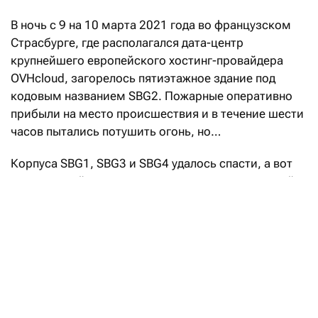
В ночь с 9 на 10 марта 2021 года во французском
Страсбурге, где располагался дата-центр
крупнейшего европейского хостинг-провайдера
OVHcloud, загорелось пятиэтажное здание под
кодовым названием SBG2. Пожарные оперативно
прибыли на место происшествия и в течение шести
часов пытались потушить огонь, но…
Корпуса SBG1, SBG3 и SBG4 удалось спасти, а вот
построенный пятью годами ранее и рассчитанный
на 30 тысяч физических серверов SBG2 сгорел
полностью. Все хранившиеся здесь данные
клиентов и резервные копии были потеряны. С
перебоями в работе, вызванными последствиями
пожара в SBG2, столкнулось около 3,6 млн веб-
ресурсов в национальной доменной зоне .FR,
включая сайты правительственных органов, банков,