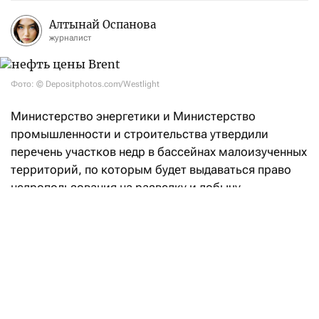
Алтынай Оспанова
журналист
Фото: © Depositphotos.com/Westlight
Министерство энергетики и Министерство
промышленности и строительства утвердили
перечень участков недр в бассейнах малоизученных
территорий, по которым будет выдаваться право
недропользования на разведку и добычу
углеводородов.
«Впервые в Кодекс РК «О недрах
и недропользовании» введено понятие
«малоизученные территории», а также закреплен
механизм предоставления права недропользования
на таких участках. Законодательные реформы