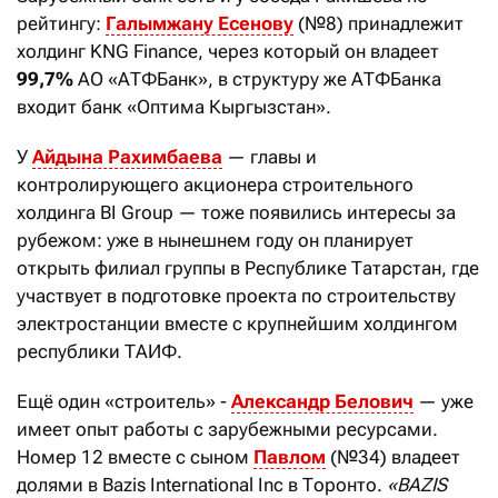
рейтингу:
Галымжану Есенову
(№8) принадлежит
холдинг KNG Finance, через который он владеет
99,7%
АО «АТФБанк», в структуру же АТФБанка
входит банк «Оптима Кыргызстан».
У
Айдына Рахимбаева
— главы и
контролирующего акционера строительного
холдинга BI Group — тоже появились интересы за
рубежом: уже в нынешнем году он планирует
открыть филиал группы в Республике Татарстан, где
участвует в подготовке проекта по строительству
электростанции вместе с крупнейшим холдингом
республики ТАИФ.
Ещё один «строитель» -
Александр Белович
— уже
имеет опыт работы с зарубежными ресурсами.
Номер 12 вместе с сыном
Павлом
(№34) владеет
долями в Bazis International Inc в Торонто.
«BAZIS