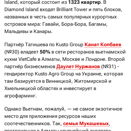
Island, который состоит из
1323 квартир
. В
Diamond Island входят Brilliant Tower и пять блоков,
названных в честь самых популярных курортных
островов мира: Гавайи, Бора-Бора, Багамы,
Мальдивы и Канары.
Партнёр Татишева по Kusto Group
Канат Копбаев
(№30) владеет
50%
в сети ресторанов вьетнамской
кухни VietCafe в Алматы, Москве и Лондоне. Второй
партнёр бизнесменов
Даулет Нуржанов
(№31) -
гендиректор Kusto Agro Group на Украине, которая
там базируется в Винницкой, Житомирской и
Хмельницкой областях и инвестирует в
агрофарминг.
Однако Вьетнам, пожалуй, — не самое экзотичное
место для приложения ресурсов наших
соотечественников. Так,
семья Мукашевых
,
построившая в Алматы крупнейший аквапарк