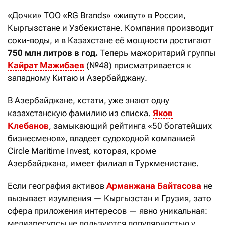
«Дочки» ТОО «RG Brands» «живут» в России,
Кыргызстане и Узбекистане. Компания производит
соки-воды, и в Казахстане её мощности достигают
750 млн литров в год.
Теперь мажоритарий группы
Кайрат Мажибаев
(№48) присматривается к
западному Китаю и Азербайджану.
В Азербайджане, кстати, уже знают одну
казахстанскую фамилию из списка.
Яков
Клебанов
, замыкающий рейтинга «50 богатейших
бизнесменов», владеет судоходной компанией
Circle Maritime Invest, которая, кроме
Азербайджана, имеет филиал в Туркменистане.
Если география активов
Арманжана Байтасова
не
вызывает изумления — Кыргызстан и Грузия, зато
сфера приложения интересов — явно уникальная:
медиаресурсы не пользуются популярностью у