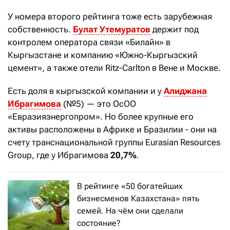
У номера второго рейтинга тоже есть зарубежная
собственность.
Булат Утемуратов
держит под
контролем оператора связи «Билайн» в
Кыргызстане и компанию «Южно-Кыргызский
цемент», а также отели Ritz-Carlton в Вене и Москве.
Есть доля в кыргызской компании и у
Алиджана
Ибрагимова
(№5) — это ОсОО
«Евразияэнергопром». Но более крупные его
активы расположены в Африке и Бразилии - они на
счету транснациональной группы Eurasian Resources
Group, где у Ибрагимова
20,7%
.
В рейтинге «50 богатейших
бизнесменов Казахстана» пять
семей. На чём они сделали
состояние?