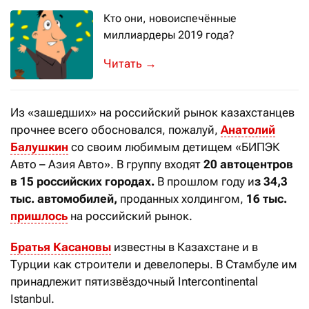
Кто они, новоиспечённые
миллиардеры 2019 года?
Больше всего стартаперов разбогател
→
Из «зашедших» на российский рынок казахстанцев
прочнее всего обосновался, пожалуй,
Анатолий
Балушкин
со своим любимым детищем «БИПЭК
Авто – Азия Авто». В группу входят
20 автоцентров
в 15 российских городах
.
В прошлом году и
з
34,3
тыс. автомобилей,
проданных холдингом,
16 тыс.
пришлось
на российский рынок.
Братья Касановы
известны в Казахстане и в
Турции как строители и девелоперы. В Стамбуле им
принадлежит пятизвёздочный Intercontinental
Istanbul.