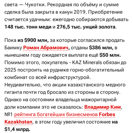
света — Чукотки. Рекордная по объёму и сумме
сделка была закрыта в канун 2019. Приобретение
считается удачным: ежегодно собираются добывать
148 тыс. тонн меди
и
276,5 тыс. унций золота
.
Пока
из
$900 млн,
за которые согласился продать
Баимку
Роман Абрамович
,
отданы
$386 млн,
в
нынешнем году ожидается выплата ещё
$50 млн.
Помимо этого, покупатель - KAZ Minerals обязан до
2025 построить на руднике горно-обогатительный
комбинат со всей инфраструктурой.
Неудивительно, что акции казахстанского медного
гиганта почти год бросало из стороны в сторону.
Однако на состоянии владельца мажоритарной
доли компании это не сказалось:
Владимир Ким
,
№1
рейтинга богатейших бизнесменов
Forbes
Kazakhstan
, в этом году увеличил состояние
на
$1,4 млрд.