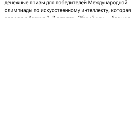
денежные призы для победителей Международной
олимпиады по искусственному интеллекту, которая
прошла в Астане 2–8 августа. Общий чек — больше
$106,5 тысячи.
«Российская сборная заняла первое место
в командном зачете, а Артем Горохов из моего
родного города (
Санкт-Петербурга — F
) стал
победителем в индивидуальном соревновании.
Отличная работа! —
написал
Дуров в своем посте
в Telegram. — Я не меньше рад и за принимающую
страну — Казахстан, чей участник Даужан Бекетов
показал второй результат в личном зачете.
Мы на связи с организаторами, чтобы
на следующей неделе надежно передать призы
победителям от Telegram ($106,500+)».
Павла Дурова объявили