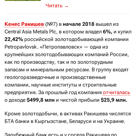
Среди членов самых обеспеченных би
→
Кенес Ракишев
(№7) в
начале 2018
вышел из
Central Asia Metals Plc, в котором владел
6%,
и купил
22,42%
российской золотодобывающей компании
Petropavlovsk. «Петропавловск» — одна из
крупнейших золотодобывающих компаний России,
как по производству, так и по золоторудным
запасам и минеральным ресурсам. В группу входят
геологоразведочные и производственные
компании, научные институты и строительные
предприятия. За прошлый год компания
отчиталась
о доходе
$
499,8 млн
и чистой прибыли
$
25,9 млн.
Кроме золотодобычи, в активах Ракишева числятся
БТА банки в Кыргызстане, Беларуси и на Украине.
Зарубежный банк есть и у соседа Ракишева по