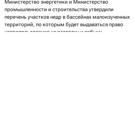
Министерство энергетики и Министерство
промышленности и строительства утвердили
перечень участков недр в бассейнах малоизученных
территорий, по которым будет выдаваться право
недропользования на разведку и добычу
углеводородов.
«Впервые в Кодекс РК «О недрах
и недропользовании» введено понятие
«малоизученные территории», а также закреплен
механизм предоставления права недропользования
на таких участках. Законодательные реформы
направлены на вовлечение в освоение
перспективных территорий с недостаточной
геологической изученностью и высоким
потенциалом открытия новых месторождений
углеводородов», — говорится в сообщении.
Уточняется, что утвержденный перечень «дает