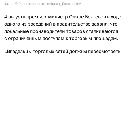
Фото: © Depositphotos.com/Nurlan_Tastanbekov
4 августа премьер-министр Олжас Бектенов в ходе
одного из заседаний в правительстве заявил, что
локальные производители товаров сталкиваются
с ограниченным доступом к торговым площадям.
«Владельцы торговых сетей должны пересмотреть
отношение к товарам казахстанского
производства. Отдавать предпочтение импортным
товарам в ущерб отечественным неправильно
не только с моральной, но и с правовой точки
зрения», —
подчеркнул
Олжас Бектенов. По итогам
заседания он поручил госорганам вместе с палатой
«Атамекен» разработать механизмы
предоставления локальным производителям
выгодных торговых площадей. Forbes Kazakhstan
узнал, что по этому поводу думают производители,