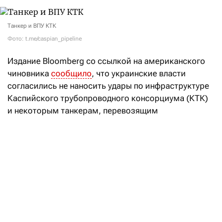
Танкер и ВПУ КТК
Фото: t.me/caspian_pipeline
Издание Bloomberg со ссылкой на американского
чиновника
сообщило
, что украинские власти
согласились не наносить удары по инфраструктуре
Каспийского трубопроводного консорциума (КТК)
и некоторым танкерам, перевозящим
казахстанскую нефть через Черное море.
Договоренности были достигнуты при
посредничестве США.
В Минэнерго РК выступили
с заявлением по КТК
Читать