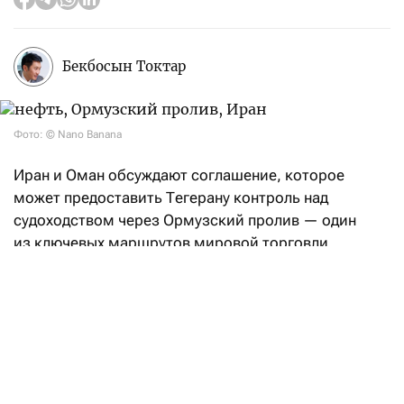
Бекбосын Токтар
Фото: © Nano Banana
Иран и Оман обсуждают соглашение, которое
может предоставить Тегерану контроль над
судоходством через Ормузский пролив — один
из ключевых маршрутов мировой торговли
энергоресурсами. Об этом
сообщает
Reuters
со ссылкой на источники.
По данным агентства, предполагаемая сделка,
направленная на завершение пятимесячного
конфликта между Ираном и США,