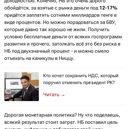
доходностью. Конечно, НБ это очень дорого
обойдётся, за взятые с рынка деньги под
12-17%
придётся заплатить сотнями миллиардов тенге в
виде процентов. Но можно порадоваться за БВУ,
которые давно так хорошо не жили. Получить
условно бесплатные деньги от всяких госпрограмм
развития и прочего, затолкать всё это без риска в
НБ под двухзначный процент - и можно смело
отъехать на каникулы в Ниццу.
Кто хочет сохранить НДС, который
поручил отменить президент РК?
На эту тему Forbes.kz поговорил с э
→
Дорогая монетарная политика? Ну что поделаешь,
всякий результат стоит затрат. НБ поставил цель