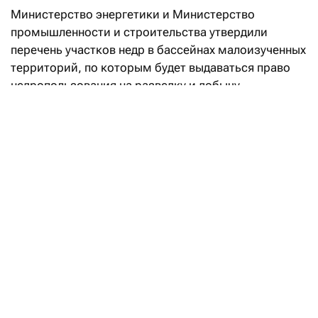
Министерство энергетики и Министерство
промышленности и строительства утвердили
перечень участков недр в бассейнах малоизученных
территорий, по которым будет выдаваться право
недропользования на разведку и добычу
углеводородов.
«Впервые в Кодекс РК «О недрах
и недропользовании» введено понятие
«малоизученные территории», а также закреплен
механизм предоставления права недропользования
на таких участках. Законодательные реформы
направлены на вовлечение в освоение
перспективных территорий с недостаточной
геологической изученностью и высоким
потенциалом открытия новых месторождений
углеводородов», — говорится в сообщении.