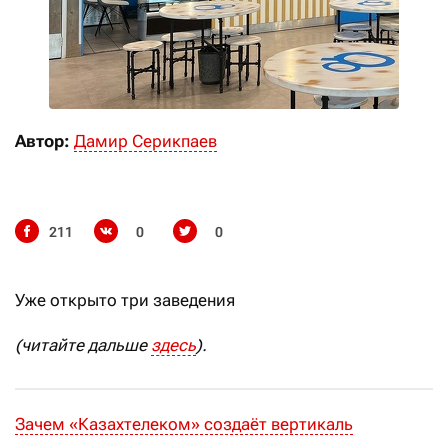
Автор:
Дамир Серикпаев
211
0
0
Уже открыто три заведения
(читайте дальше
здесь
).
Зачем «Казахтелеком» создаёт вертикаль