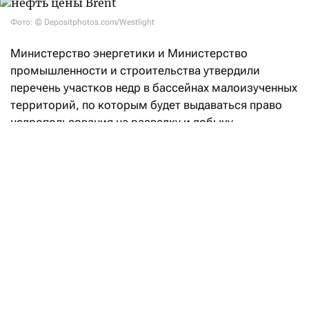
Фото: © Depositphotos.com/Westlight
Министерство энергетики и Министерство
промышленности и строительства утвердили
перечень участков недр в бассейнах малоизученных
территорий, по которым будет выдаваться право
недропользования на разведку и добычу
углеводородов.
«Впервые в Кодекс РК «О недрах
и недропользовании» введено понятие
«малоизученные территории», а также закреплен
механизм предоставления права недропользования
на таких участках. Законодательные реформы
направлены на вовлечение в освоение
перспективных территорий с недостаточной
геологической изученностью и высоким
потенциалом открытия новых месторождений