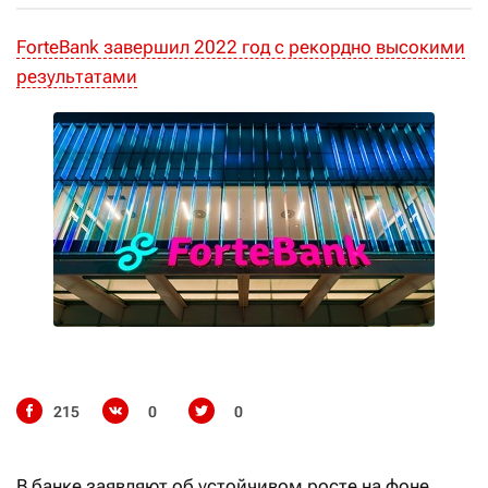
ForteBank завершил 2022 год с рекордно высокими
результатами
215
0
0
В банке заявляют об устойчивом росте на фоне