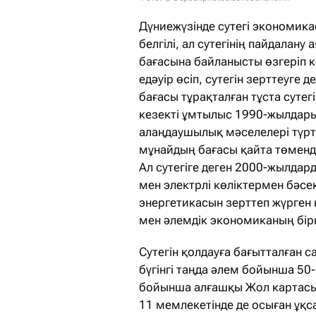
Дүниежүзінде сутегі экономик
белгілі, ал сутегінің пайдалану
бағасына байланысты өзгеріп к
едәуір өсіп, сутегін зерттеуг
бағасы тұрақталған тұста сутег
кезекті ұмтылыс 1990-жылдары
алаңдаушылық мәселелері түрт
мұнайдың бағасы қайта төмендеп
Ал сутегіге деген 2000-жылд
мен электрлі көліктермен бәсеке
энергетикасын зерттеп жүрген 
мен әлемдік экономиканың бір
Сутегін қолдауға бағытталған 
бүгінгі таңда әлем бойынша 50-
бойынша алғашқы Жол картасын
11 мемлекетінде де осыған ұқса