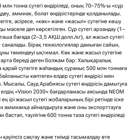
лн тонна сутегі өндіріледі, оның 70–75%-ы «сұр
өңдеу, аммиак, болат өндірістерінде қолданылады.
егіге, әсіресе, «көк» және «жасыл» сутегіне көшу
 мәселе деп көрсетілген. Сұр сутегі арзандау (1–
рташа бағада (2–3,5 АҚШ долл./кг), ал жасыл сутегі
т саналады. Бірақ технологиялар дамыған сайын,
құны төмендеуі ықтимал. Көк және жасыл сутегіне
 арта береді деген болжам бар: Халықаралық
а қарай сутегіге жаһандық сұраныс 500 млн тоннаға
байланысты көптеген елдер сутегі өндірісі мен
. Мысалы, Сауд Арабиясы сутегі өндірісін дамытуға
 елдің «Vision 2030» бағдарламасы аясында NEOM
 ең ірі жасыл сутегі жобаларының бірі ретінде іске
ін аммиакқа айналдыруға және оны экспорттауға
бастап, тәулігіне 600 тонна таза сутегі өндіріледі
н қауіпсіз сақтау және тиімді тасымалдау өте