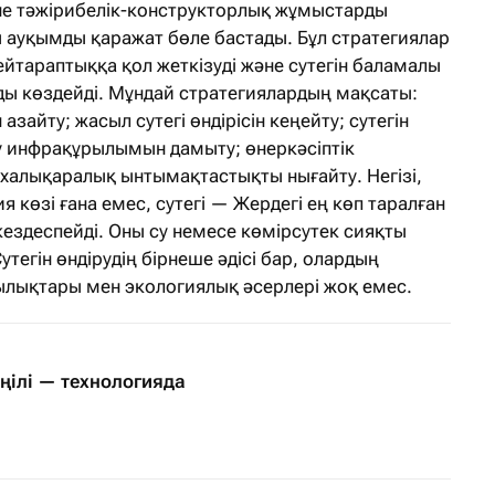
не тәжірибелік-конструкторлық жұмыстарды
ауқымды қаражат бөле бастады. Бұл стратегиялар
ейтараптыққа қол жеткізуді және сутегін баламалы
уды көздейді. Мұндай стратегиялардың мақсаты:
зайту; жасыл сутегі өндірісін кеңейту; сутегін
ау инфрақұрылымын дамыту; өнеркәсіптік
халықаралық ынтымақтастықты нығайту. Негізі,
я көзі ғана емес, сутегі — Жердегі ең көп таралған
 кездеспейді. Оны су немесе көмірсутек сияқты
тегін өндірудің бірнеше әдісі бар, олардың
лықтары мен экологиялық әсерлері жоқ емес.
ңілі — технологияда