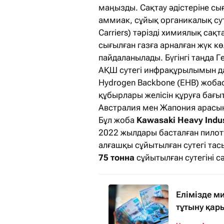
маңызды. Сақтау әдістеріне сығ
аммиак, cұйық органикалық сут
Carriers) тәрізді химиялық сақ
сығылған газға арналған жүк 
пайдаланылады. Бүгінгі таңда 
АҚШ сутегі инфрақұрылымын да
Hydrogen Backbone (EHB) жоба
құбырлары желісін құруға бағыт
Австралия мен Жапония арасынд
Бұл жоба
Kawasaki Heavy Indus
2022 жылдары басталған пило
алғашқы сұйытылған сутегі та
75 тонна
сұйытылған сутегіні с
Елімізде 
тұтыну қар