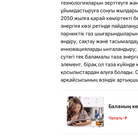
технологияларын зерттеуге жә
ұйымдастыруға соңғы жылдары 
2050 жылға қарай көміртекті б
энергия көзі ретінде пайдалан
парниктік газ шығарындыларын а
өндіру, сақтау және тасымалд
инновацияларды ынталандыру; 
сутегі тек баламалы таза энерги
элемент, бірақ ол таза күйінде
қосылыстардан алуға болады. Су
әрқайсысының өзіндік артықшы
Баланың кө
Читать