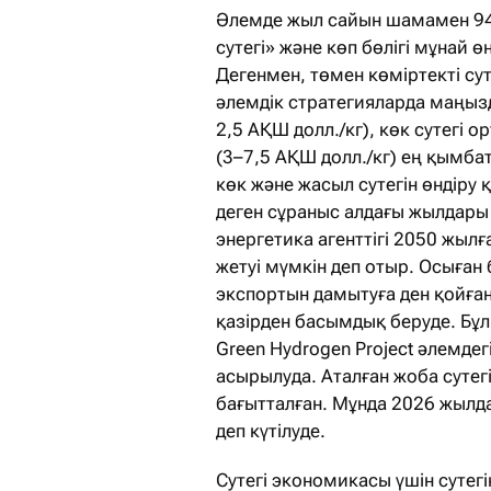
Әлемде жыл сайын шамамен 94 м
сутегі» және көп бөлігі мұнай 
Дегенмен, төмен көміртекті сут
әлемдік стратегияларда маңызды
2,5 АҚШ долл./кг), көк сутегі о
(3–7,5 АҚШ долл./кг) ең қымба
көк және жасыл сутегін өндіру 
деген сұраныс алдағы жылдары
энергетика агенттігі 2050 жылғ
жетуі мүмкін деп отыр. Осыған 
экспортын дамытуға ден қойған
қазірден басымдық беруде. Бұл
Green Hydrogen Project әлемдегі
асырылуда. Аталған жоба сутег
бағытталған. Мұнда 2026 жылдан 
деп күтілуде.
Сутегі экономикасы үшін сутегі