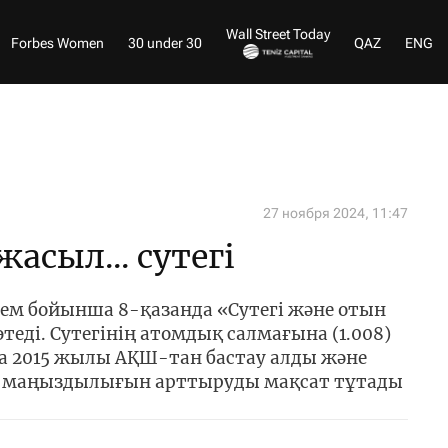
Wall Street Today
Forbes Women
30 under 30
QAZ
ENG
27 ноября 2024, 11:47
жасыл... сутегі
ем бойынша 8-қазанда «Сутегі және отын
теді. Сутегінің атомдық салмағына (1.008)
та 2015 жылы АҚШ-тан бастау алды және
ң маңыздылығын арттыруды мақсат тұтады