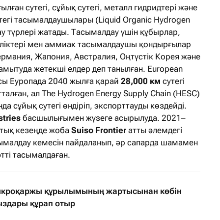
ылған сутегі, сұйық сутегі, металл гидридтері және
егі тасымалдаушылары (Liquid Organic Hydrogen
тау түрлері жатады. Тасымалдау үшін құбырлар,
көліктері мен аммиак тасымалдаушы қондырғылар
Германия, Жапония, Австралия, Оңтүстік Корея және
мытуда жетекші елдер деп танылған. European
сы Еуропада 2040 жылға қарай
28,000 км
сутегі
талған, ал The Hydrogen Energy Supply Chain (HESC)
а сұйық сутегі өндіріп, экспорттауды көздейді.
tries
басшылығымен жүзеге асырылуда. 2021–
ттық кезеңде жоба
Suiso Frontier
атты әлемдегі
сымалдау кемесін пайдаланып, әр сапарда шамамен
әтті тасымалдаған.
микроқаржы құрылымының жартысынан көбін
ыздары құрап отыр