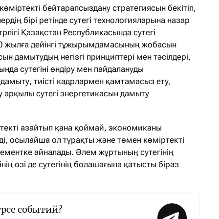
көміртекті бейтарапсыздану стратегиясын бекітіп,
ердің бірі ретінде сутегі технологияларына назар
трлігі Қазақстан Республикасында сутегі
0 жылға дейінгі тұжырымдамасының жобасын
асын дамытудың негізгі принциптері мен тәсілдері,
нда сутегіні өндіру мен пайдалануды
дамыту, тиісті кадрлармен қамтамасыз ету,
у арқылы сутегі энергетикасын дамыту
ртекті азайтып қана қоймай, экономиканы
еді, осылайша ол тұрақты және төмен көміртекті
ментке айналады. Әлем жұртының сутегінің
інің өзі де сутегінің болашағына қатысты біраз
урсе событий?