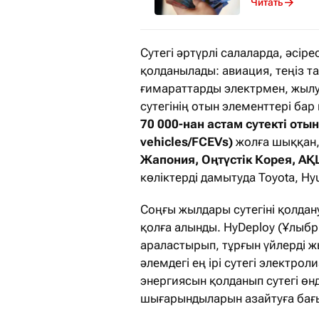
Читать
Сутегі әртүрлі салаларда, әсіре
қолданылады: авиация, теңіз та
ғимараттарды электрмен, жылум
сутегінің отын элементтері бар
70 000-нан астам сутекті отын 
vehicles/FCEVs)
жолға шыққан,
Жапония, Оңтүстік Корея, А
көліктерді дамытуда Toyota, 
Соңғы жылдары сутегіні қолдану
қолға алынды. HyDeploy (Ұлыбр
араластырып, тұрғын үйлерді ж
әлемдегі ең ірі сутегі электро
энергиясын қолданып сутегі өн
шығарындыларын азайтуға бағы