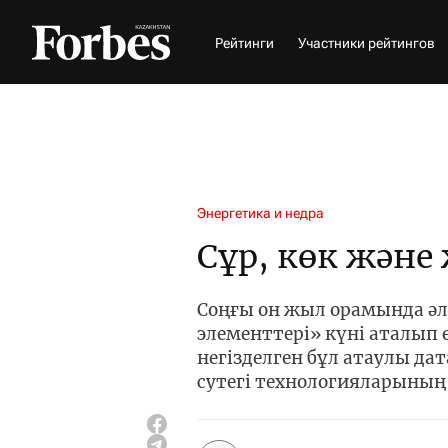
Рейтинги
Участники рейтингов
Энергетика и недра
Сұр, көк және 
Соңғы он жыл орамында әл
элементтері» күні аталып ө
негізделген бұл атаулы да
сутегі технологияларыны