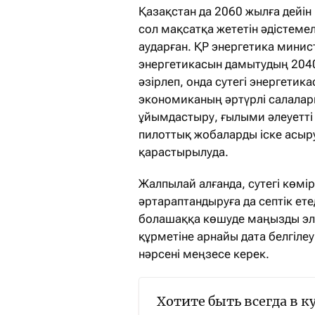
Қазақстан да 2060 жылға дейін 
сол мақсатқа жететін әдістемел
аударған. ҚР энергетика минис
энергетикасын дамытудың 204
әзірлеп, онда сутегі энергетик
экономиканың әртүрлі салалары
ұйымдастыру, ғылыми әлеуетті 
пилоттық жобаларды іске асыр
қарастырылуда.
Жалпылай алғанда, сутегі көмі
әртараптандыруға да септік ет
болашаққа көшуде маңызды эле
құрметіне арнайы дата белгілеу
нәрсені меңзесе керек.
Хотите быть всегда в к