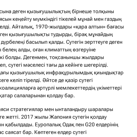
асына деген қызығушылықтың бірнеше толқыны
 аясын кеңейту мүмкіндігі тікелей мұнай мен газдың
елді. Айталық, 1970-жылдары «қара алтын» бағасы
е деген қызығушылықты тудырды, бірақ мұнайдың
і дүрбелеңі басылып қалды. Сутегін зерттеуге деген
 белең алды, оған климаттың өзгеруіне
кі болды. Дегенмен, тоқсаныншы жылдары
, сутегі мәселесі тағы да кейінге шегерілді.
ардағы қызығушылық инфрақұрылымдық қиындықтар
ге келіп тірелді. Әйтсе де қазір сутегі
коалицияларға әртүрлі мемлекеттердің үкіметтері
қатар салаларынан қолдау бар.
саяси стратегиялар мен ынталандыру шаралары
ге жетті. 2017 жылы Жапония сутегін қолдау
 қабылдады. Еуропалық Одақ пен G20 елдерінің
с саясат бар. Көптеген елдер сутегі