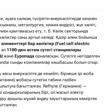
се, ауаға салмақ түсіретін өнеркәсіптерде кеңінен
сымалы, металлургия, химия өндірісі, жүк көлігі,
ен қамтамасыз ету, т. б. Көлік секторында
 көліктер саны артып келеді. Қазір әлем бойынша
элементтері бар көліктер (Fuel cell electric
 ал
1100-ден астам сутегі станциялары
ҚШ
және
Еуропада
орналасқан. Сутегіге негізделген
Hyundai сынды компаниялар көшбасшы болып отыр.
 аясы өнеркәсіпте де кеңейіп, бірнеше ірі жоба
итания) жобасы сутегіні табиғи газбен
ылытуға бағытталған. Refhyne (Германия) —
лиз қондырғыларының бірі, ол жасыл электр
діру арқылы мұнай өңдеу зауыттарының көміртек
тталған.