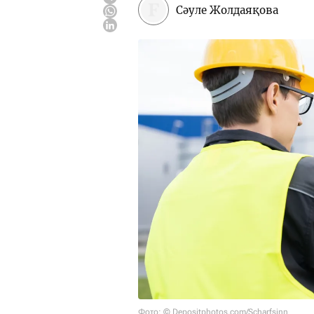
Сәуле Жолдаяқова
Фото: © Depositphotos.com/Scharfsinn