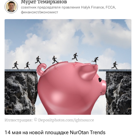
Мурат Темирханов
советник председателя правления Halyk Finance, FCCA,
финансист/экономист
Иллюстрация: © Depositphotos.com/ightsource
14 мая на новой площадке NurOtan Trends