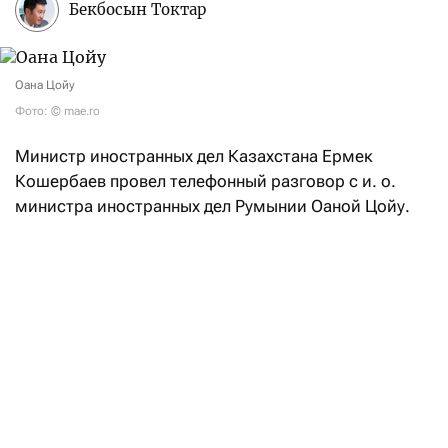
Бекбосын Токтар
Оана Цойу
Фото: © mae.ro
Министр иностранных дел Казахстана Ермек
Кошербаев провел телефонный разговор с и. о.
министра иностранных дел Румынии Оаной Цойу.
В ходе беседы главы внешнеполитических ведомств
двух стран обсудили текущее состояние
и перспективы развития казахстанско-румынского
сотрудничества, подтвердив, как
отметили
в пресс-
службе казахстанского МИД, «взаимную
заинтересованность в дальнейшем укреплении
политического диалога, расширении торгово-
экономических связей и активизации