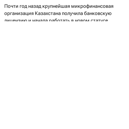
Почти год назад крупнейшая микрофинансовая
организация Казахстана получила банковскую
лицензию и начала работать в новом статусе.
За это время KMF Банк запустил депозиты, карты
и платежные сервисы, а также начал поиск
международного стратегического инвестора,
который в перспективе сможет войти в капитал
KMF Банка. В настоящее время фонд KMF-Демеу
является мажоритарным акционером банка, однако
после сделки его доля сократится. О том, почему
лицензия стала лишь началом большого пути и как
меняется банк после трансформации, Forbes
Kazakhstan рассказал председатель правления KMF
Банка Шалкар Жусупов.
Прошел почти год с момента получения
банковской лицензии. Что в процессе
трансформации оказалось самым неожиданным