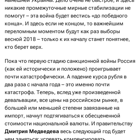
нынешней Украины. Дело очень не быстрое, и здесь
никакие промежуточные мирные стабилизации не
помогут – эта война будет вестись «до победного
конца». И здесь если не концом, то важнейшим
переломным моментом будут как раз выборы
весной 2018 – только к их началу станет понятнее,
кто берет верх.
Пока что первую стадию санкционной войны Россия
(как ей исторически и положено) проигрывает
почти катастрофически. А падение курса рубля в
два раза с начала года – это именно почти
катастрофа. Теперь, вслед уже произведенной
девальвации, все цены на российском рынке, в
большей или меньшей степени завязанные на
импорт, начнут подтягиваться к обесцененной
стоимости национальной валюты. И правительству
Дмитрия Медведева
весь следующий год будет
чем заняться: успевать компенсировать