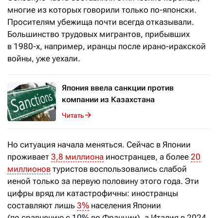
многие из которых говорили только по-японски.
Просителям убежища почти всегда отказывали.
Большинство трудовых мигрантов, прибывших
в 1980-х, например, иранцы после ирано-иракской
войны, уже уехали.
Япония ввела санкции против
компании из Казахстана
Читать
Но ситуация начала меняться. Сейчас в Японии
проживает
3,8 миллиона
иностранцев, а более
20
миллионов
туристов воспользовались слабой
иеной только за первую половину этого года. Эти
цифры вряд ли катастрофичны: иностранцы
составляют лишь
3%
населения Японии
(по сравнению с 10% во Франции), а Италия в 2024