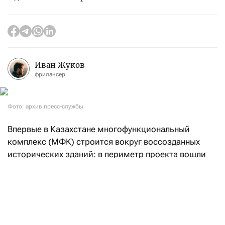
Иван Жуков
фрилансер
Фото: архив пресс-службы
Впервые в Казахстане многофункциональный
комплекс (МФК) строится вокруг воссозданных
исторических зданий: в периметр проекта вошли
два объекта с охранным статусом. Первый —
бывший Семипалатинский зооветеринарный
институт, построенный в начале XX века для
женской гимназии: он служил штабом
и эвакогоспиталем, а после пожара 1986 года