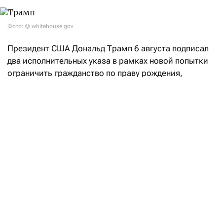
Фото: © whitehouse.gov
Президент США Дональд Трамп 6 августа подписал
два исполнительных указа в рамках новой попытки
ограничить гражданство по праву рождения,
несмотря на недавний отказ Верховного суда,
сообщает
Reuters. Ограничение гражданства
является одним из приоритетов американского
президента в борьбе с иммиграцией, при этом
Белый дом нацелился на так называемый
«родильный туризм», когда беременные
иностранки приезжают в США ради родов,
отмечает агентство.
После июньской неудачи в Верховном суде,
признавшем его предыдущий указ
неконституционным, Трамп решил действовать