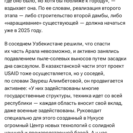
где оно было, но хотя бы поближе к городу», —
вздыхает она. По ее словам, реализация второго
этапа — либо строительство второй дамбы, либо
«наращивание» существующей — должна начаться
уже в 2025 году.
В соседнем Узбекистане решили, что спасти
их часть Арала невозможно, и активно занялись
подавлением пыле-солевых выносов путем засадки
дна саксаулом. В казахстанской части этот проект
USAID тоже осуществляется, но у соседей,
по словам Зауреш Алимбетовой, он продвигается
активнее: «У них задействованы многие
государственные структуры, техника идет со всей
республики — каждая область вносит свой вклад,
даже военные задействованы. Руководит
специально для этого созданный в Нукусе
огромный Центр новых технологий с солидной
научной и производственной базой. А у нас