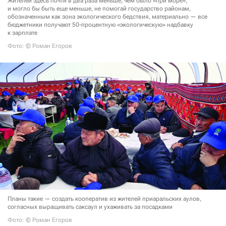
Жителей здесь почти в два раза меньше, чем было «при море»,
и могло бы быть еще меньше, не помогай государство районам,
обозначенным как зона экологического бедствия, материально — все
бюджетники получают 50-процентную «экологическую» надбавку
к зарплате
Фото: © Роман Егоров
Планы такие — создать кооператив из жителей приаральских аулов,
согласных выращивать саксаул и ухаживать за посадками
Фото: © Роман Егоров