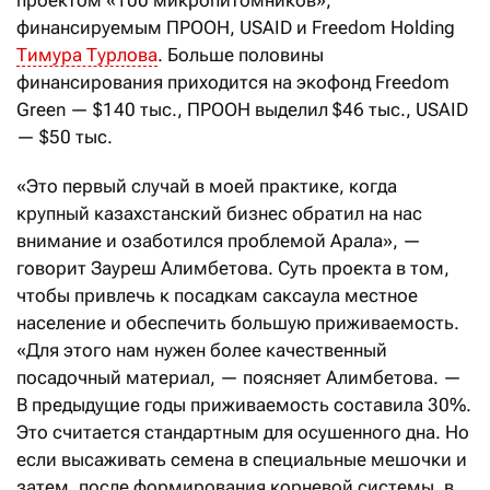
проектом «100 микропитомников»,
финансируемым ПРООН, USAID и Freedom Holding
Тимура Турлова
. Больше половины
финансирования приходится на экофонд Freedom
Green — $140 тыс., ПРООН выделил $46 тыс., USAID
— $50 тыс.
«Это первый случай в моей практике, когда
крупный казахстанский бизнес обратил на нас
внимание и озаботился проблемой Арала», —
говорит Зауреш Алимбетова. Суть проекта в том,
чтобы привлечь к посадкам саксаула местное
население и обеспечить большую приживаемость.
«Для этого нам нужен более качественный
посадочный материал, — поясняет Алимбетова. —
В предыдущие годы приживаемость составила 30%.
Это считается стандартным для осушенного дна. Но
если высаживать семена в специальные мешочки и
затем, после формирования корневой системы, в