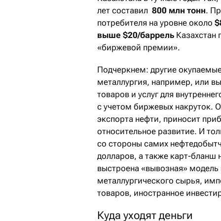
лет составил
800 млн тонн
. П
потребителя на уровне около
$
выше $20/баррель
Казахстан 
«биржевой премии».
Подчеркнем: другие окупаемые 
металлургия, например, или в
товаров и услуг для внутренне
с учетом биржевых накруток. 
экспорта нефти, приносит приб
относительное развитие. И тол
со стороны самих нефтедобытч
долларов, а также карт-бланш 
выстроена «вывозная» модель 
металлургического сырья, им
товаров, иностранное инвести
Куда уходят деньги