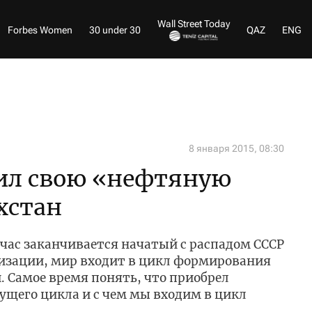
Wall Street Today
Forbes Women
30 under 30
QAZ
ENG
8 января 2015, 08:30
тил свою «нефтяную
хстан
час заканчивается начатый с распадом СССР
изации, мир входит в цикл формирования
 Самое время понять, что приобрел
ущего цикла и с чем мы входим в цикл