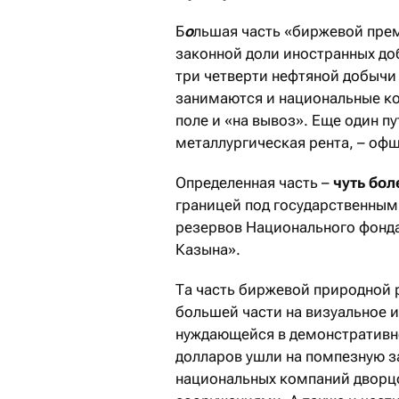
Б
о
льшая часть «биржевой преми
законной доли иностранных д
три четверти нефтяной добычи
занимаются и национальные к
поле и «на вывоз». Еще один пу
металлургическая рента, – оф
Определенная часть –
чуть бол
границей под государственным
резервов Национального фонда
Казына».
Та часть биржевой природной р
большей части на визуальное 
нуждающейся в демонстративн
долларов ушли на помпезную з
национальных компаний дворц