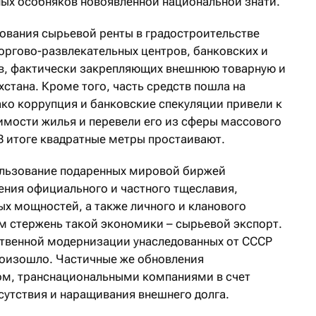
ных особняков новоявленной национальной знати.
ования сырьевой ренты в градостроительстве
оргово-развлекательных центров, банковских и
ов, фактически закрепляющих внешнюю товарную и
стана. Кроме того, часть средств пошла на
ко коррупция и банковские спекуляции привели к
имости жилья и перевели его из сферы массового
В итоге квадратные метры простаивают.
ользование подаренных мировой биржей
ения официального и частного тщеславия,
ых мощностей, а также личного и кланового
м стержень такой экономики – сырьевой экспорт.
ственной модернизации унаследованных от СССР
оизошло. Частичные же обновления
ом, транснациональными компаниями в счет
сутствия и наращивания внешнего долга.