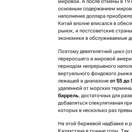
мировой. А после отмены в 197
основным содержанием мирово
наполнение доллара приобрело
Китай вполне вписался в обе
рынок, и постсоветские стран
экономики в обслуживаемые д
Поэтому девятилетний цикл (от
переросшего в мировой америк
периодом непрерывного напол
виртуального фондового рынка
лежащей в диапазоне
от $5 до
удаленной от морских терминал
баррель
, достаточных для раз
добавляться спекулятивная пр
которых в несколько раз прев
На этой биржевой надбавке и 
Казахстана в тучные годы. Так