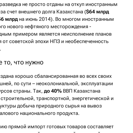
оразведка не просто отданы на откуп иностранным
за счет внешнего долга Казахстана (
$64 млрд
56 млрд
на июнь 2014). Во многом иностранным
ого нового нефтяного месторождения -
дным примером является неисполнение планов
 от советской эпохи НПЗ и необеспеченность
.
 то, что нужно
оздана хорошо сбалансированная во всех своих
шней, по сути – неоколониальной, эксплуатации
урсов страны. Так,
до 40%
ВВП Казахстана
м строительной, транспортной, энергетической и
уктуры добыча природного сырья на вывоз
алового национального продукта.
нию прямой импорт готовых товаров составляет