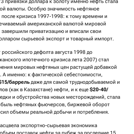
3 привязки доллара к золоту именно нефть стала
й валюты. Особую значимость нефтяное
 после кризиса 1997-1998: к тому времени и
спечиваемый американской валютой мировой
ы завершили приватизацию и вписали свои
олларом сырьевой экспорт и товарный импорт.
 российского дефолта августа 1998 до
анского ипотечного кризиса лета 2007) стал
нения мировых нефтяных цен растущей добавкой
. А именно: к фактической себестоимости,
 $15/баррель
даже для самой труднодобываемой и
ов (как в Казахстане) нефти, и к еще
$20-40/
ведки и обустройства новых месторождений, стала
ибыль нефтяных фьючерсов, биржевой оборот
ысил объемы реальной добычи и потребления.
расцвела экспортно-сырьевая экономика
, объем поставок нефти за рубеж за последние 15