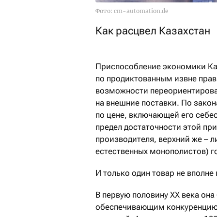
Фото: cm-automation.de
Как расц
Приспособление экономики Ка
по продиктованным извне прав
возможности переориентирова
на внешние поставки. По зако
по цене, включающей его себе
предел достаточности этой пр
производителя, верхний же – л
естественных монополистов) 
И только один товар не вполне 
В первую половину XX века он
обеспечивающим конкуренцию 