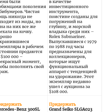
ремя были
в качестве
юбимцами поколения
инвестиционного
бибумеров. Чистая
инструмента,
щь никогда не
поистине созданы для
ходит из моды, но
погружений на
на на них все же
глубину, и морской
ехала на кочку.
владыка среди них –
орошо
Rolex Submariner.
охранившиеся
Выпускавшиеся с 1979
земпляры в рабочем
по 1988 год часы
стоянии продаются
предназначены для
 $100 000 –
коллекционеров,
рекрасный момент,
которые ищут
обы пополнить свой
функциональный
раж.
аппарат с тенденцией
на удорожание. Этот
экземпляр недавно
ушел с аукциона за
$108 000.
ридержать
Придержать
rcedes-Benz 300SL
Grand Seiko SLGA023