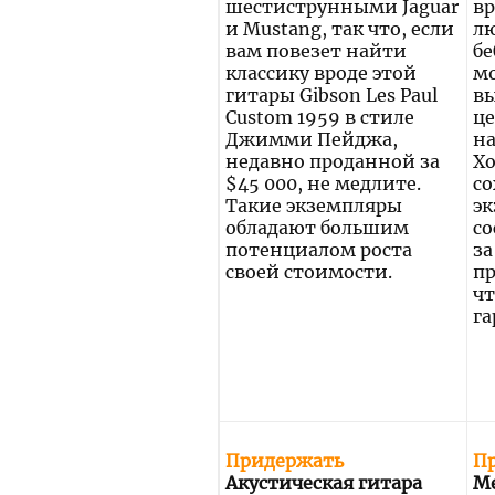
шестиструнными Jaguar
в
и Mustang, так что, если
л
вам повезет найти
бе
классику вроде этой
мо
гитары Gibson Les Paul
вы
Custom 1959 в стиле
це
Джимми Пейджа,
на
недавно проданной за
Х
$45 000, не медлите.
с
Такие экземпляры
эк
обладают большим
со
потенциалом роста
за
своей стоимости.
п
чт
га
Придержать
П
Акустическая гитара
Me