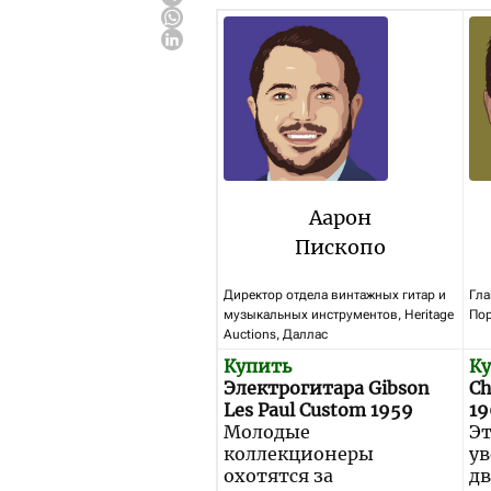
Аарон
Пископо
Директор отдела винтажных гитар и
Гла
музыкальных инструментов, Heritage
По
Auctions, Даллас
Купить
К
Электрогитара Gibson
Ch
Les Paul Custom 1959
1
Молодые
Эт
коллекционеры
у
охотятся за
дв