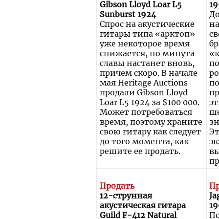
Gibson Lloyd Loar L5
19
Sunburst 1924
До
Спрос на акустические
н
гитары типа «арктоп»
св
уже некоторое время
бр
снижается, но минута
«к
славы настанет вновь,
по
причем скоро. В начале
ро
мая Heritage Auctions
по
продали Gibson Lloyd
пр
Loar L5 1924 за $100 000.
э
Может потребоваться
ш
время, поэтому храните
зн
свою гитару как следует
Э
до того момента, как
эк
решите ее продать.
вы
пр
Продать
П
12-струнная
Ja
акустическая гитара
19
Guild F-412 Natural
П