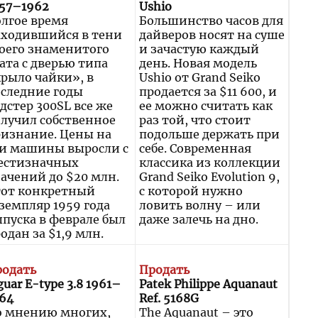
57–1962
Ushio
лгое время
Большинство часов для
аходившийся в тени
дайверов носят на суше
оего знаменитого
и зачастую каждый
ата с дверью типа
день. Новая модель
рыло чайки», в
Ushio от Grand Seiko
следние годы
продается за $11 600, и
дстер 300SL все же
ее можно считать как
лучил собственное
раз той, что стоит
изнание. Цены на
подольше держать при
ти машины выросли с
себе. Современная
естизначных
классика из коллекции
ачений до $20 млн.
Grand Seiko Evolution 9,
тот конкретный
с которой нужно
земпляр 1959 года
ловить волну – или
пуска в феврале был
даже залечь на дно.
одан за $1,9 млн.
родать
Продать
guar E-type 3.8 1961–
Patek Philippe Aquanaut
64
Ref. 5168G
о мнению многих,
The Aquanaut – это