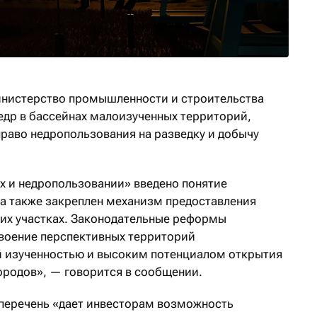
инистерство промышленности и строительства
недр в бассейнах малоизученных территорий,
право недропользования на разведку и добычу
ах и недропользовании» введено понятие
а также закреплен механизм предоставления
ких участках. Законодательные реформы
своение перспективных территорий
й изученностью и высоким потенциалом открытия
родов», — говорится в сообщении.
 перечень «дает инвесторам возможность