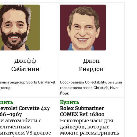
Джефф
Джон
Сабатини
Риардон
вный редактор Sports Car Market,
Сооснователь Collectability, бывший
ртленд
глава отдела часов Christie’s, Нью-
Йорк
упить
Купить
evrolet Corvette 427
Rolex Submariner
966–1967
COMEX Ref. 16800
и автомобили с
Некоторые часы для
величенным
дайверов, которые
игателем V8 долгое
можно рассматривать