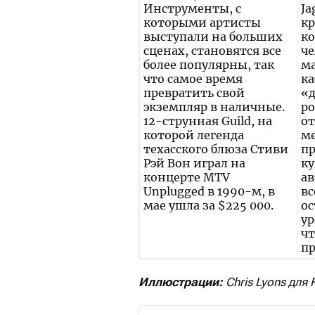
Инструменты, с
Ja
которыми артисты
кр
выступали на больших
ко
сценах, становятся все
че
более популярны, так
ма
что самое время
ка
превратить свой
«
экземпляр в наличные.
ро
12-струнная Guild, на
от
которой легенда
м
техасского блюза Стиви
п
Рэй Вон играл на
ку
концерте MTV
ав
Unplugged в 1990-м, в
вс
мае ушла за $225 000.
ос
ур
чт
пр
Иллюстрации:
Chris Lyons для 