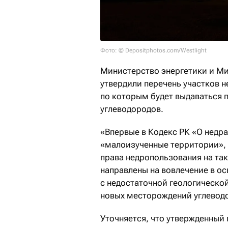
Фото: © Depositphotos.com/Westlight
Министерство энергетики и М
утвердили перечень участков 
по которым будет выдаваться 
углеводородов.
«Впервые в Кодекс РК «О недр
«малоизученные территории», 
права недропользования на та
направлены на вовлечение в о
с недостаточной геологическо
новых месторождений углеводо
Уточняется, что утвержденный