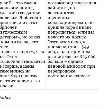
guar E – это самая
потрясающие часы для
асивая машина,
дайвинга, по
гда-либо созданная
достоинству
ловеком. Любители
оцененные
рки считают этот
коллекционерами, но
бриолет
пришла пора с ними
двухместным
попрощаться, если вы
дстером», но отказ
нечасто их носите.
 крыши сделал его
Этот экземпляр, к
енее
примеру, стоит $49
ривлекательным, чем
000, а на вторичном
пе. Фанаты
рынке даже на $25 000
томобиля становятся
больше – однако
е старше, а цены
ценовой ажиотаж при
тановились на
перепродаже
овне $150 000, так
постепенно стихает.
о стоит подумать о
одаже.
Forbes