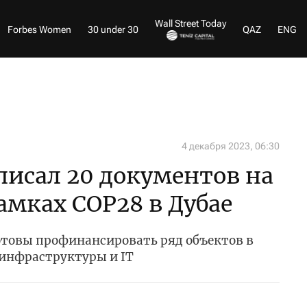
Wall Street Today
Forbes Women
30 under 30
QAZ
ENG
4 декабря 2023, 06:30
писал 20 документов на
амках COP28 в Дубае
товы профинансировать ряд объектов в
 инфраструктуры и IT