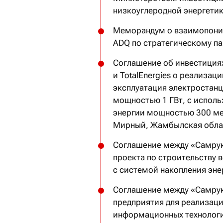
низкоуглеродной энергети
Меморандум о взаимопонима
ADQ по стратегическому па
Соглашение об инвестиция
и TotalEnergies о реализац
эксплуатация электростан
мощностью 1 ГВт, с испол
энергии мощностью 300 мег
Мирный, Жамбылская обла
Соглашение между «Самрук
проекта по строительству 
с системой накопления эне
Соглашение между «Самрук-
предприятия для реализаци
информационных технолог