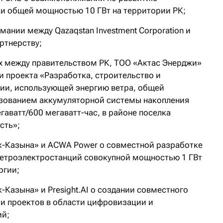
ки общей мощностью 10 ГВт на территории РК;
нии между Qazaqstan Investment Corporation и
ртнерству;
х между правительством РК, ТОО «Актас Энерджи»
ии проекта «Разработка, строительство и
ции, использующей энергию ветра, общей
ьзованием аккумуляторной системы накопления
аватт/600 мегаватт-час, в районе поселка
сть»;
-Казына» и ACWA Power о совместной разработке
ветроэлектростанций совокупной мощностью 1 ГВт
ргии;
Казына» и Presight.AI о создании совместного
и проектов в области цифровизации и
ий;