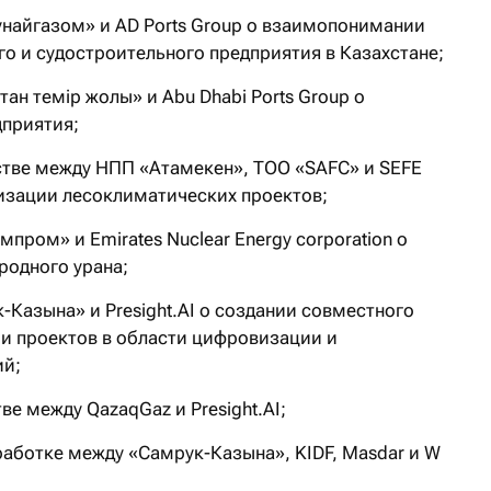
айгазом» и AD Ports Group о взаимопонимании
о и судостроительного предприятия в Казахстане;
ан темір жолы» и Abu Dhabi Ports Group о
дприятия;
тве между НПП «Атамекен», ТОО «SAFC» и SEFE
ализации лесоклиматических проектов;
ром» и Emirates Nuclear Energy corporation о
родного урана;
Казына» и Presight.AI о создании совместного
и проектов в области цифровизации и
ий;
е между QazaqGaz и Presight.AI;
аботке между «Самрук-Казына», KIDF, Masdar и W