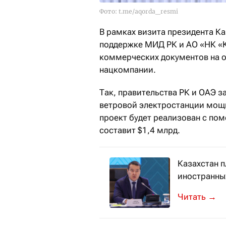
Фото: t.me/aqorda_resmi
В рамках визита президента К
поддержке МИД РК и АО «НК «Ka
коммерческих документов на 
нацкомпании.
Так, правительства РК и ОАЭ 
ветровой электростанции мощн
проект будет реализован с по
составит $1,4 млрд.
Казахстан п
иностранных
Об этом со
→