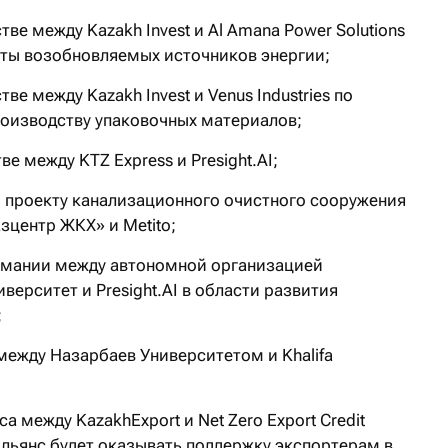
е между Kazakh Invest и Al Amana Power Solutions
кты возобновляемых источников энергии;
е между Kazakh Invest и Venus Industries по
роизводству упаковочных материалов;
е между KTZ Express и Presight.AI;
 проекту канализационного очистного сооружения
зцентр ЖКХ» и Metito;
мании между автономной организацией
ерситет и Presight.AI в области развития
;
между Назарбаев Университетом и Khalifa
а между KazakhExport и Net Zero Export Credit
 Альянс будет оказывать поддержку экспортерам в