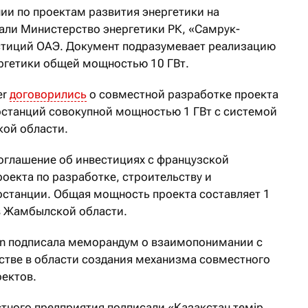
и по проектам развития энергетики на
али Министерство энергетики РК, «Самрук-
стиций ОАЭ. Документ подразумевает реализацию
ргетики общей мощностью 10 ГВт.
er
договорились
о совместной разработке проекта
останций совокупной мощностью 1 ГВт с системой
кой области.
оглашение об инвестициях с французской
роекта по разработке, строительству и
останции. Общая мощность проекта составляет 1
 в Жамбылской области.
tion подписала меморандум о взаимопонимании с
стве в области создания механизма совместного
ектов.
тного предприятия подписали «Қазақстан темір