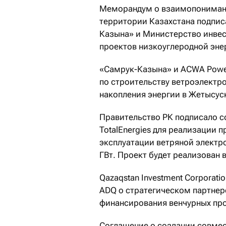
Меморандум о взаимопонимани
территории Казахстана подпис
Казына» и Министерство инве
проектов низкоуглеродной эне
«Самрук-Казына» и ACWA Pow
по строительству ветроэлектр
накопления энергии в Жетысус
Правительство РК подписало с
TotalEnergies для реализации п
эксплуатации ветряной электр
ГВт. Проект будет реализован
Qazaqstan Investment Corpora
ADQ о стратегическом партнер
финансирования венчурных про
Соглашение о создании совмес