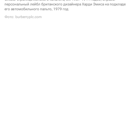
персональный лейбл британского дизайнера Харди Эмиса на подкладе
его автомобильного пальто, 1979 год
Фото: burberryplc.com
21 сентября в музее Виктории и Альберта начнется
экспозиция «The Burberry Trench: Crafting an Icon».
Выставка рассказывает историю культового тренча
Burberry — от его утилитарного прошлого
в качестве военной и повседневной верхней одежды
до статуса одного из главных символов британской
моды. Со временем модель превратилась
в международную икону стиля, отражающую
современную британскую идентичность
и неизменно сохраняющую свое влияние
на мировую индустрию моды.