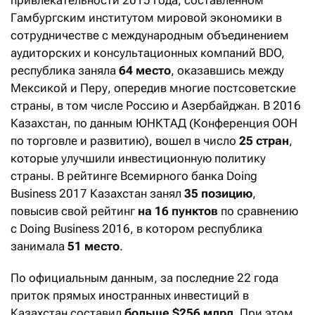
привлекательности 2015 года, составленном
Гамбургским институтом мировой экономики в
сотрудничестве с международным объединением
аудиторских и консультационных компаний BDO,
республика заняла
64 место
, оказавшись между
Мексикой и Перу, опередив многие постсоветские
страны, в том числе Россию и Азербайджан. В 2016
Казахстан, по данным ЮНКТАД (Конференция ООН
по торговле и развитию), вошел в число
25 стран
,
которые улучшили инвестиционную политику
страны. В рейтинге Всемирного банка Doing
Business 2017 Казахстан занял
35 позицию
,
повысив свой рейтинг
на 16 пунктов
по сравнению
с Doing Business 2016, в котором республика
занимала
51 место
.
По официальным данным, за последние 22 года
приток прямых иностранных инвестиций в
Казахстан составил
больше $256 млрд
. При этом