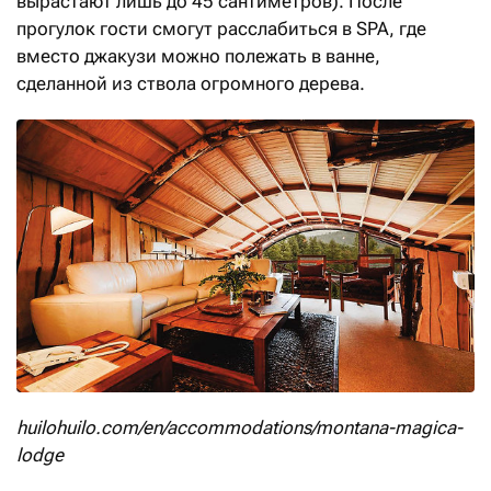
вырастают лишь до 45 сантиметров). После
прогулок гости смогут расслабиться в SPA, где
вместо джакузи можно полежать в ванне,
сделанной из ствола огромного дерева.
huilohuilo.com/en/accommodations/montana-magica-
lodge