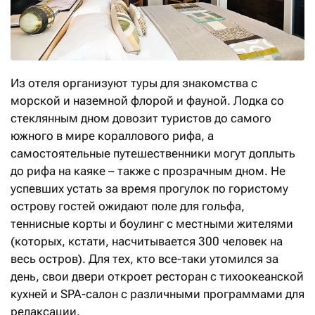
Из отеля организуют туры для знакомства с
морской и наземной флорой и фауной. Лодка со
стеклянным дном довозит туристов до самого
южного в мире кораллового рифа, а
самостоятельные путешественники могут доплыть
до рифа на каяке – также с прозрачным дном. Не
успевших устать за время прогулок по гористому
острову гостей ожидают поле для гольфа,
теннисные корты и боулинг с местными жителями
(которых, кстати, насчитывается 300 человек на
весь остров). Для тех, кто все-таки утомился за
день, свои двери откроет ресторан с тихоокеанской
кухней и SPA-салон с различными программами для
релаксации.