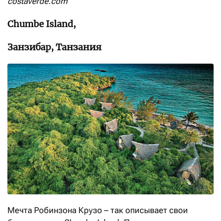
costaverde.com
Chumbe Island,
Занзибар, Танзания
Мечта Робинзона Крузо – так описывает свои