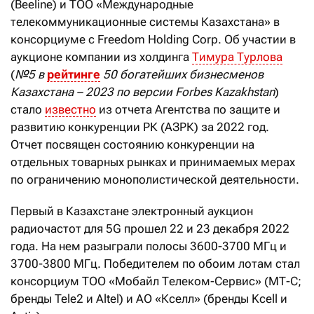
(Beeline) и ТОО «Международные
телекоммуникационные системы Казахстана» в
консорциуме с Freedom Holding Corp. Об участии в
аукционе компании из холдинга
Тимура Турлова
(
№5 в
рейтинге
50 богатейших бизнесменов
Казахстана – 2023 по версии Forbes Kazakhstan
)
стало
известно
из отчета Агентства по защите и
развитию конкуренции РК (АЗРК) за 2022 год.
Отчет посвящен состоянию конкуренции на
отдельных товарных рынках и принимаемых мерах
по ограничению монополистической деятельности.
Первый в Казахстане электронный аукцион
радиочастот для 5G прошел 22 и 23 декабря 2022
года. На нем разыграли полосы 3600-3700 МГц и
3700-3800 МГц. Победителем по обоим лотам стал
консорциум ТОО «Мобайл Телеком-Сервис» (МТ-С;
бренды Tele2 и Altel) и АО «Кселл» (бренды Kcell и