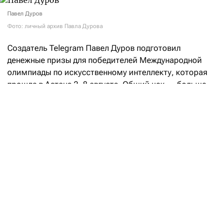
Павел Дуров
Фото: личный архив Павла Дурова
Создатель Telegram Павел Дуров подготовил
денежные призы для победителей Международной
олимпиады по искусственному интеллекту, которая
прошла в Астане 2–8 августа. Общий чек — больше
$106,5 тысячи.
«Российская сборная заняла первое место
в командном зачете, а Артем Горохов из моего
родного города (
Санкт-Петербурга — F
) стал
победителем в индивидуальном соревновании.
Отличная работа! —
написал
Дуров в своем посте
в Telegram. — Я не меньше рад и за принимающую
страну — Казахстан, чей участник Даужан Бекетов
показал второй результат в личном зачете.
Мы на связи с организаторами, чтобы