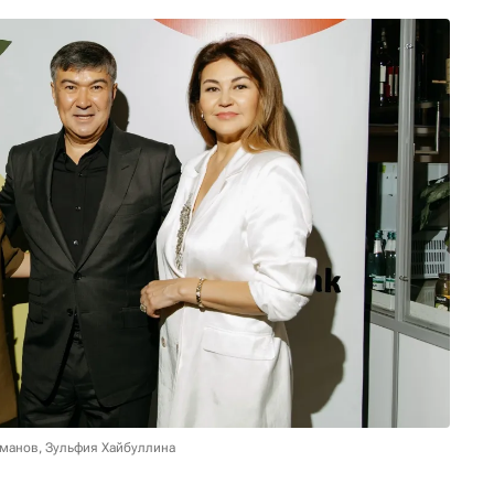
аманов, Зульфия Хайбуллина