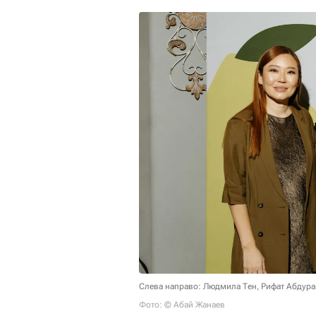
Слева направо: Людмила Тен, Рифат Абдур
Фото: © Абай Жанаев