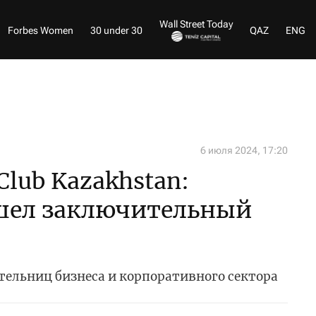
Wall Street Today
Forbes Women
30 under 30
QAZ
ENG
6 июля 2024, 17:20
lub Kazakhstan:
шел заключительный
тельниц бизнеса и корпоративного сектора