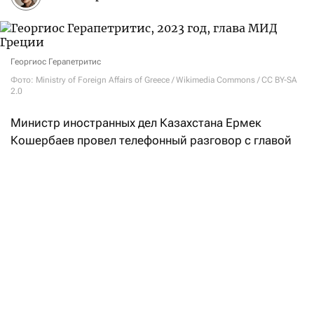
Георгиос Герапетритис
Фото: Ministry of Foreign Affairs of Greece / Wikimedia Commons / CC BY-SA
2.0
Министр иностранных дел Казахстана Ермек
Кошербаев провел телефонный разговор с главой
МИД Греции Георгиосом Герапетритисом. Как
заявили
в МИД РК, одной из главных тем стала
энергетическая безопасность и стабильность
маршрутов поставки казахстанской нефти
на европейские рынки.
Особое внимание министры уделили Каспийскому
трубопроводному консорциуму (КТК).