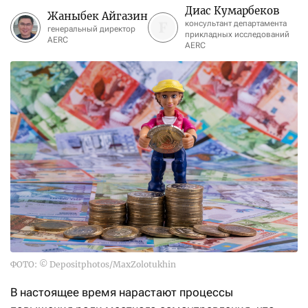
Диас Кумарбеков
Жаныбек Айгазин
консультант департамента
генеральный директор
прикладных исследований
AERC
AERC
ФОТО: © Depositphotos/MaxZolotukhin
В настоящее время нарастают процессы