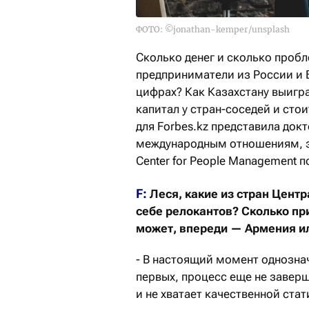
ФОТО: ©jonathan-kemper/unsplash
Сколько денег и сколько пробл
предприниматели из России и 
цифрах? Как Казахстану выигр
капитал у стран-соседей и сто
для Forbes.kz представила док
международным отношениям, за
Center for People Management 
F:
Леся, какие из стран Цент
себе релокантов? Сколько пр
может, впереди — Армения и
- В настоящий момент однознач
первых, процесс еще не завер
и не хватает качественной стат