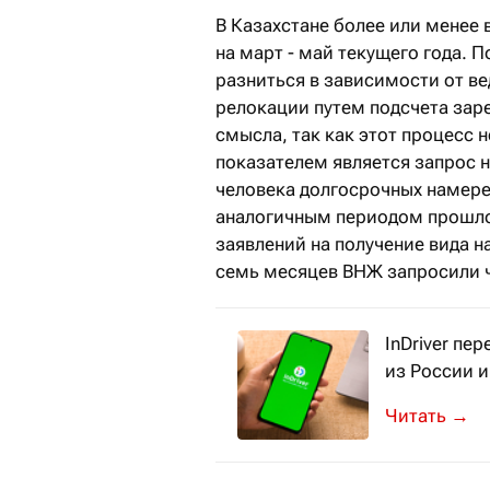
В Казахстане более или менее
на март - май текущего года. 
разниться в зависимости от в
релокации путем подсчета зар
смысла, так как этот процесс 
показателем является запрос н
человека долгосрочных намерен
аналогичным периодом прошлог
заявлений на получение вида н
семь месяцев ВНЖ запросили чу
InDriver пе
из России и
Релокация п
→