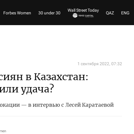
Wall Street Today
Forbes Women
30 under 30
QAZ
ENG
1 сентября 2022, 07:32
сиян в Казахстан:
 или удача?
локации — в интервью с Лесей Каратаевой
omen