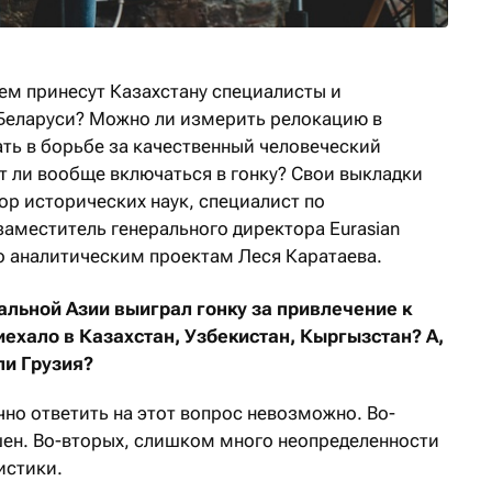
ем принесут Казахстану специалисты и
Беларуси? Можно ли измерить релокацию в
ать в борьбе за качественный человеческий
ит ли вообще включаться в гонку? Свои выкладки
тор исторических наук, специалист по
меститель генерального директора Eurasian
по аналитическим проектам Леся Каратаева.
ральной Азии выиграл гонку за привлечение к
иехало в Казахстан, Узбекистан, Кыргызстан? А,
ли Грузия?
но ответить на этот вопрос невозможно. Во-
шен. Во-вторых, слишком много неопределенности
истики.