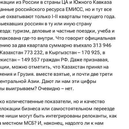
кации из России в страны ЦА и Южного Кавказа
анные российского ресурса ЕМИСС, но и тут все
ые охватывают только I-II кварталы текущего года.
ыехавших россиян в ту или иную страну
зда: туризм, деловые и частные поездки, учеба и
пакована где-то внутри. Что говорит официальная
ению за два квартала суммарно въехало 313 946
 Казахстан 773 232, в Кыргызстан – 170 925, в
екистан – 149 557 граждан РФ. Даже признавая,
кации, можно отметить, что Казахстан принял на
ения и Грузия. вместе взятые, и почти две трети
Центральной Азии. Дают ли нам эти цифры
мы выигрываем? Очевидно – нет.
ко количественные показатели, но и качество
елокации бизнеса или самостоятельном переезде
ие ниши могут быть интегрированы релоканты, как
на местном МСБ? И, наконец, надолго ли к нам