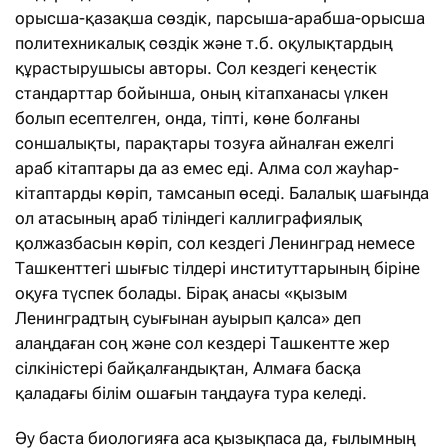
орысша-қазақша сөздік, парсыша-арабша-орысша
политехникалық сөздік және т.б. оқулықтардың
құрастырушысы авторы. Сол кездегі кеңестік
стандарттар бойынша, оның кітапханасы үлкен
болып есептелген, онда, тіпті, көне болғаны
соншалықты, парақтары тозуға айналған ежелгі
араб кітаптары да аз емес еді. Алма сол жауһар-
кітаптарды көріп, тамсанып өседі. Балалық шағында
ол атасының араб тіліндегі каллиграфиялық
қолжазбасын көріп, сол кездегі Ленинград немесе
Ташкенттегі шығыс тілдері институттарының біріне
оқуға түспек болады. Бірақ анасы «қызым
Ленинградтың суығынан ауырып қалса» деп
алаңдаған соң және сол кездері Ташкентте жер
сілкіністері байқалғандықтан, Алмаға басқа
қаладағы білім ошағын таңдауға тура келеді.
Әу баста биологияға аса қызықпаса да, ғылымның