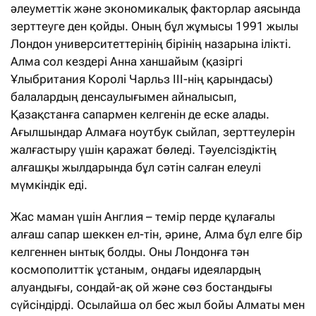
әлеуметтік және экономикалық факторлар аясында
зерттеуге ден қойды. Оның бұл жұмысы 1991 жылы
Лондон университеттерінің бірінің назарына ілікті.
Алма сол кездері Анна ханшайым (қазіргі
Ұлыбритания Королі Чарльз III-нің қарындасы)
балалардың денсаулығымен айналысып,
Қазақстанға сапармен келгенін де еске алады.
Ағылшындар Алмаға ноутбук сыйлап, зерттеулерін
жалғастыру үшін қаражат бөледі. Тәуелсіздіктің
алғашқы жылдарында бұл сәтін салған елеулі
мүмкіндік еді.
Жас маман үшін Англия – темір перде құлағалы
алғаш сапар шеккен ел-тін, әрине, Алма бұл елге бір
келгеннен ынтық болды. Оны Лондонға тән
космополиттік ұстаным, ондағы идеялардың
алуандығы, сондай-ақ ой және сөз бостандығы
сүйсіндірді. Осылайша ол бес жыл бойы Алматы мен