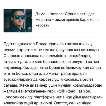
Димаш Ниязов: Офицер ретіндегі
міндетім – адамгершілік бар екенін
көрсету
Әдетте қонақтар Лондондағы сән апталығының
ресми көрсетіліміне тек шақыру арқылы қатысады.
Олардың арасында сән әлемінің кәсіпқойлары,
атақты тұлғалар мен баспасөз және әлеуетті сатып
алушылар болады. Егер бренд қойылымы кең залда
өтетін болса, онда олар жаңа трендтерді сән
әуесқойларына да көрсету үшін қосымша билет
сатады. Жеке дизайнер үшін мұндай қойылымдарды
жалғыз өзі өткізгеннен гөрі, «Silk Road Fashion,
London» секілді платформа негізінде ұйымдастырған
әлдеқайда оңай әрі тиімді. Әдетте, сән кешінде