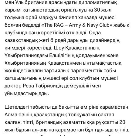
мен Ұлыбритания арасындағы дипломатиялық
қарым-қатынастардың орнатылуына 30 жыл
толуына орай марқұм Филипп ханзада мүшесі
болған беделді «The RAG – Army & Navy Club» жабық
клубында сән көрсетілімі өткізілді. Онда
қазақстандық жеті бірдей дарынды дизайнердің
киімдері көрсетілді. Шоу Қазақстанның
Ұлыбританиядағы Елшілігінің қолдауымен және
Ұлыбританияның Қазақстанмен ынтымақтастық
жөніндегі жалпыпартиялық парламенттік тобы
хатшылығының мүшесі әрі сол клубтың мүшесі
доктор Реза Табризидің демеушілігімен
ұйымдастырылды.
Шетелдегі табысты да бақытты өміріне қарамастан
Алма өзінің қазақстандық төлқұжатын сақтап
қалған, тіпті, британдық азаматтыққа рұқсатты 20
жыл бұрын алғанына қарамастан бұл тұрғыда өтініш