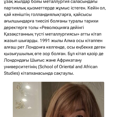
ұзақ жылдар бойы металлургия саласындағы
партиялық қызметтерде жұмыс істеген. Кейін ол,
қай кеніштің голландиялықтарға, қайсысы
ағылшындарға тиесілі болғаны туралы тарихи
деректерге толы «Революцияға дейінгі
Қазақстанның түсті металлургиясы» атты кітап
жазып шығарды. 1991 жылы Алма осы кітаппен
алғаш рет Лондонға келгенде, осы еңбекке деген
қызығушылық өте зор болған. Бұл кітап қазір де
Лондондағы Шығыс және Африкатану
университетінің (School of Oriental and African
Studies) кітапханасында сақтаулы.