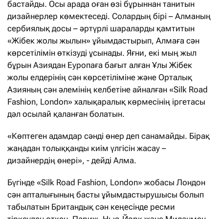
бастайды. Осы арада оған өзі бұрыннан танитын
дизайнерлер көмектеседі. Солардың бірі – Алманың
сербиялық досы – әртүрлі шараларды қамтитын
«Жібек жолы жылын» ұйымдастырып, Алмаға сән
көрсетілімін өткізуді ұсынады. Яғни, екі мың жыл
бұрын Азиядан Еуропаға бағыт алған Ұлы Жібек
жолы елдерінің сән көрсетіліміне және Орталық
Азияның сән әлемінің келбетіне айналған «Silk Road
Fashion, London» халықаралық көрмесінің іргетасы
дәл осылай қаланған болатын.
«Көптеген адамдар сәнді өнер деп санамайды. Бірақ
жаңадан толыққанды киім үлгісін жасау –
дизайнердің өнері», - дейді Алма.
Бүгінде «Silk Road Fashion, London» жобасы Лондон
сән апталығының басты ұйымдастырушысы болып
табылатын Британдық сән кеңесінде ресми
тіркеуден өткен. Париж, Нью-Йорк және Миланмен