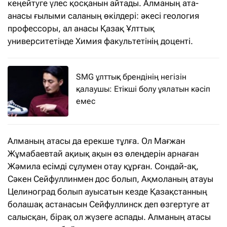
кеңейтуге үлес қосқанын айтады. Алманың ата-
анасы ғылыми саланың өкілдері: әкесі геология
профессоры, ал анасы Қазақ Ұлттық
университетінде Химия факультетінің доценті.
SMG ұлттық брендінің негізін
қалаушы: Етікші болу ұялатын кәсіп
емес
Алманың атасы да ерекше тұлға. Ол Мағжан
Жұмабаевтай ақиық ақын өз өлеңдерін арнаған
Жәмила есімді сұлумен отау құрған. Сондай-ақ,
Сәкен Сейфуллинмен дос болып, Ақмоланың атауы
Целиноград болып ауысатын кезде Қазақстанның
болашақ астанасын Сейфуллинск деп өзгертуге ат
салысқан, бірақ ол жүзеге аспады. Алманың атасы