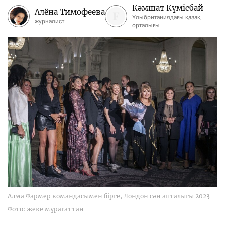
Кәмшат Күмісбай
Алёна Тимофеева
Ұлыбританиядағы қазақ
журналист
орталығы
Алма Фармер командасымен бірге, Лондон сән апталығы 2023
Фото: жеке мұрағаттан