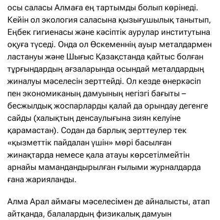
осы саласы Алмаға ең тартымды болып көрінеді.
Кейін ол экология саласына қызығушылық танытып,
Еңбек гигиенасы және кәсіптік аурулар институтына
оқуға түседі. Онда ол Өскеменнің ауыр металдармен
ластануы және Шығыс Қазақстанда қайтыс болған
тұрғындардың ағзаларында осындай металдардың
жиналуы мәселесін зерттейді. Ол кезде өнеркәсіп
пен экономиканың дамуының негізгі бағыты –
бесжылдық жоспарларды қалай да орындау дегенге
сайды (халықтың денсаулығына зиян келуіне
қарамастан). Содан да барлық зерттеулер тек
«қызметтік пайдалан үшін» мөрі басылған
жинақтарда немесе қала атауы көрсетілмейтін
арнайы мамандандырылған ғылыми журналдарда
ғана жарияланды.
Алма Арал аймағы мәселесімен де айналысты, атап
айтқанда, балалардың физикалық дамуын