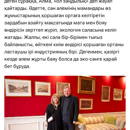
деген сұраққа, Алма, «ол заңдылық» деп жауап
қайтарды. Әдетте, сән әлемінің мамандары өз
жұмыстарының қоршаған ортаға келтіретін
зардабын азайту мақсатында мата мен бояу
өндірісін зерттеп жүріп, экология саласына келіп
жатады. Жалпы, екі сала бір-бірімен тығыз
байланысты, өйткені киім өндірісі қоршаған ортаны
ластаушы ірі индустрияның бірі. Дегенмен, қазіргі
кезде әлем жұрты баяу болса да эко-сәнге қарай
бет бұруда.