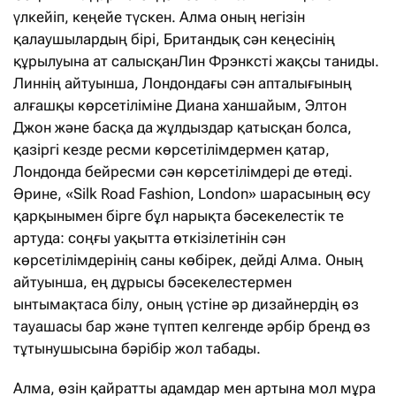
үлкейіп, кеңейе түскен. Алма оның негізін
қалаушылардың бірі, Британдық сән кеңесінің
құрылуына ат салысқанЛин Фрэнксті жақсы таниды.
Линнің айтуынша, Лондондағы сән апталығының
алғашқы көрсетіліміне Диана ханшайым, Элтон
Джон және басқа да жұлдыздар қатысқан болса,
қазіргі кезде ресми көрсетілімдермен қатар,
Лондонда бейресми сән көрсетілімдері де өтеді.
Әрине, «Silk Road Fashion, London» шарасының өсу
қарқынымен бірге бұл нарықта бәсекелестік те
артуда: соңғы уақытта өткізілетінін сән
көрсетілімдерінің саны көбірек, дейді Алма. Оның
айтуынша, ең дұрысы бәсекелестермен
ынтымақтаса білу, оның үстіне әр дизайнердің өз
тауашасы бар және түптеп келгенде әрбір бренд өз
тұтынушысына бәрібір жол табады.
Алма, өзін қайратты адамдар мен артына мол мұра