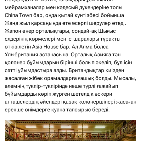
мейрамханалар мен кәдесый дүкендеріне толы
China Town бар, онда қытай күнтізбесі бойынша
Жаңа жыл қарсаңында өте әсерлі шерулер өтеді.
Жапон өнер орталықтары, сондай-ақ Шығыс
елдерінің көрмелері мен іс-шаралары тұрақты
өткізілетін Asia House бар. Ал Алма болса
Ұлыбритания астанасына Орталық Азияға тән
қолөнер бұйымдарын бірінші болып әкеліп, бұл ісін
сәтті ұйымдастыра алды. Британдықтар киізден
жасалған жібек орамалдарға ғашық болды. Мысалы,
әлемнің түкпір-түкпірінде неше түрлі ғажайып
бұйымдарды көріп жүрген шетелдік әскери
атташелердің әйелдері қазақ қолөнершілері жасаған
ерекше өнімдерге қуана тапсырыс береді.