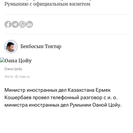
Румынию с официальным визитом
Бекбосын Токтар
Оана Цойу
Фото: © mae.ro
Министр иностранных дел Казахстана Ермек
Кошербаев провел телефонный разговор с и. о.
министра иностранных дел Румынии Оаной Цойу.
В ходе беседы главы внешнеполитических ведомств
двух стран обсудили текущее состояние
и перспективы развития казахстанско-румынского