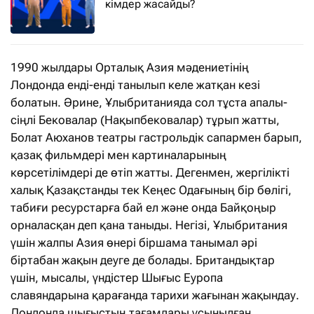
кімдер жасайды?
1990 жылдары Орталық Азия мәдениетінің
Лондонда енді-енді танылып келе жатқан кезі
болатын. Әрине, Ұлыбританияда сол тұста апалы-
сіңлі Бековалар (Нақыпбековалар) тұрып жатты,
Болат Аюханов театры гастрольдік сапармен барып,
қазақ фильмдері мен картиналарының
көрсетілімдері де өтіп жатты. Дегенмен, жергілікті
халық Қазақстанды тек Кеңес Одағының бір бөлігі,
табиғи ресурстарға бай ел және онда Байқоңыр
орналасқан деп қана таныды. Негізі, Ұлыбритания
үшін жалпы Азия өнері біршама танымал әрі
біртабан жақын деуге де болады. Британдықтар
үшін, мысалы, үндістер Шығыс Еуропа
славяндарына қарағанда тарихи жағынан жақындау.
Лондонда шығыстың тағамдары ұсынылған