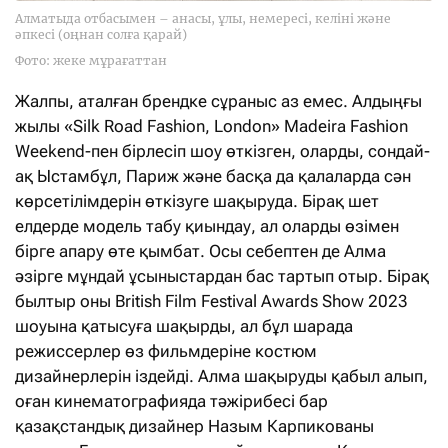
Алматыда отбасымен – анасы, ұлы, немересі, келіні және
әпкесі (оңнан солға қарай)
Фото: жеке мұрағаттан
Жалпы, аталған брендке сұраныс аз емес. Алдыңғы
жылы «Silk Road Fashion, London» Madeira Fashion
Weekend-пен бірлесіп шоу өткізген, оларды, сондай-
ақ Ыстамбұл, Париж және басқа да қалаларда сән
көрсетілімдерін өткізуге шақыруда. Бірақ шет
елдерде модель табу қиындау, ал оларды өзімен
бірге апару өте қымбат. Осы себептен де Алма
әзірге мұндай ұсыныстардан бас тартып отыр. Бірақ
былтыр оны British Film Festival Awards Show 2023
шоуына қатысуға шақырды, ал бұл шарада
режиссерлер өз фильмдеріне костюм
дизайнерлерін іздейді. Алма шақыруды қабыл алып,
оған кинематографияда тәжірибесі бар
қазақстандық дизайнер Назым Карпикованы