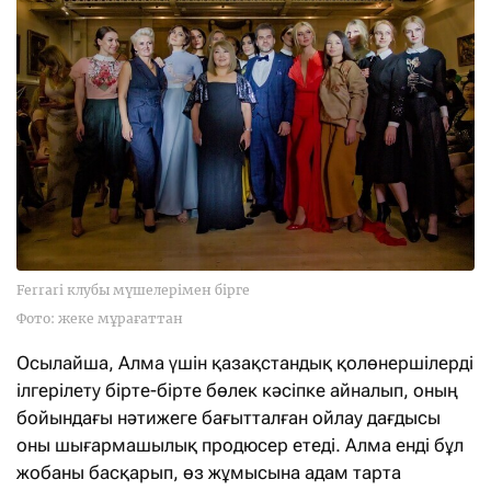
Ferrari клубы мүшелерімен бірге
Фото: жеке мұрағаттан
Осылайша, Алма үшін қазақстандық қолөнершілерді
ілгерілету бірте-бірте бөлек кәсіпке айналып, оның
бойындағы нәтижеге бағытталған ойлау дағдысы
оны шығармашылық продюсер етеді. Алма енді бұл
жобаны басқарып, өз жұмысына адам тарта