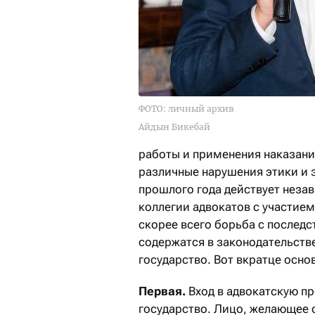
ФОТО: личный архив
Айдын Бикебай
работы и применения наказани
различные нарушения этики и з
прошлого года действует неза
коллегии адвокатов с участие
скорее всего борьба с последс
содержатся в законодательстве
государство. Вот вкратце осн
Первая.
Вход в адвокатскую п
государство. Лицо, желающее 