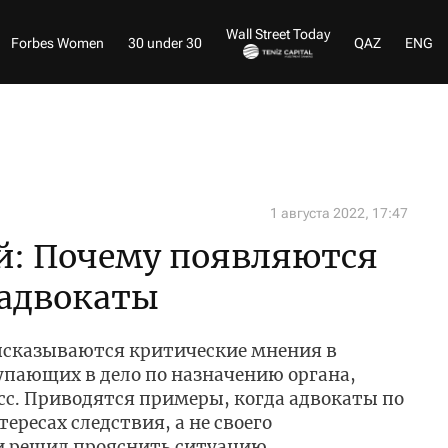
Wall Street Today
Forbes Women
30 under 30
QAZ
ENG
1 августа 2022, 17:47
й: Почему появляются
адвокаты
высказываются критические мнения в
упающих в дело по назначению органа,
сс. Приводятся примеры, когда адвокаты по
ересах следствия, а не своего
зи решил прояснить ситуацию