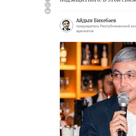
Айдын Бикебаев
председатель Республиканской ко
адвокатов