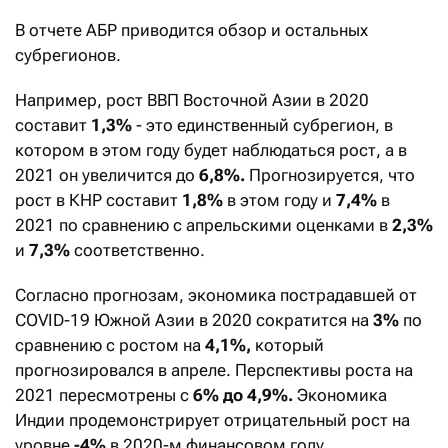
В отчете АБР приводится обзор и остальных
субрегионов.
Например, рост ВВП Восточной Азии в 2020
составит
1,3%
- это единственный субрегион, в
котором в этом году будет наблюдаться рост, а в
2021 он увеличится до
6,8%.
Прогнозируется, что
рост в КНР составит
1,8%
в этом году и
7,4%
в
2021 по сравнению с апрельскими оценками в
2,3%
и
7,3%
соответственно.
Согласно прогнозам, экономика пострадавшей от
COVID-19 Южной Азии в 2020 сократится на
3%
по
сравнению с ростом на
4,1%,
который
прогнозировался в апреле. Перспективы роста на
2021 пересмотрены с
6% до 4,9%.
Экономика
Индии продемонстрирует отрицательный рост на
уровне
-4%
в 2020-м финансовом году,