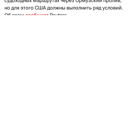
судоходных маршрутах через Ормузский пролив,
но для этого США должны выполнить ряд условий.
Об этом
сообщает
Reuters.
В Тегеране считают, что окончательное соглашение
с Оманом, которое определяет новые судоходные
маршруты через Ормузский пролив, может быть
заключено уже в ближайшее время. Но для этого
необходимо, чтобы Вашингтон выполнил ряд
условий, в том числе выплату компенсации,
прекращение санкций и угроз нападения.
Переговоры Ирана и Омана меняют
расклад на нефтяном рынке
Читать
Глава МИД Исламской Республики Аббас Арагчи
заявил, что соглашение с Оманом по судоходству