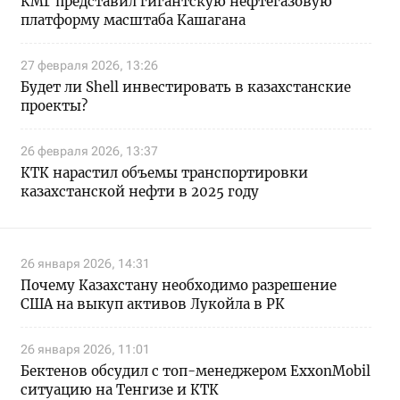
КМГ представил гигантскую нефтегазовую
платформу масштаба Кашагана
27 февраля 2026, 13:26
Будет ли Shell инвестировать в казахстанские
проекты?
26 февраля 2026, 13:37
КТК нарастил объемы транспортировки
казахстанской нефти в 2025 году
26 января 2026, 14:31
Почему Казахстану необходимо разрешение
США на выкуп активов Лукойла в РК
26 января 2026, 11:01
Бектенов обсудил с топ-менеджером ExxonMobil
ситуацию на Тенгизе и КТК