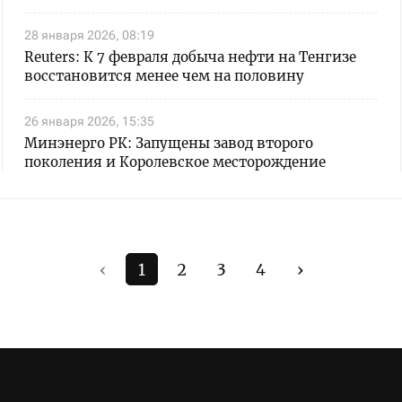
28 января 2026, 08:19
Reuters: К 7 февраля добыча нефти на Тенгизе
восстановится менее чем на половину
26 января 2026, 15:35
Минэнерго РК: Запущены завод второго
поколения и Королевское месторождение
‹
1
2
3
4
›