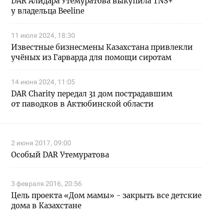
DAR Алидара Утемуратова выкупила TNS+
у владельца Beeline
11 июля 2024, 18:30
Известные бизнесмены Казахстана привлекли
учёных из Гарварда для помощи сиротам
14 июня 2024, 11:05
DAR Charity передал 31 дом пострадавшим
от паводков в Актюбинской области
2 июня 2017, 09:00
Особый DAR Утемуратова
3 февраля 2016, 20:56
Цель проекта «Дом мамы» - закрыть все детские
дома в Казахстане