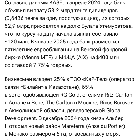
Согласно данным KASE, в апреле 2024 года банк
объявил выплату 58,2 млрд тенге дивидендов
(0,6436 тенге за одну простую акцию), из которых
52,9 млрд приходятся на долю Булата Утемуратова,
что по курсу на дату начала выплат составило
$120 млн. В январе 2025 года банк разместил
пятилетние еврооблигации на Венской фондовой
бирже (Vienna MTF) и МФЦА (AIX) на $400 млн
со ставкой 7,75 % годовых.
Бизнесмен владеет 25 % в ТОО «КаР-Тел» (оператор
связи «Билайн» в Казахстане), 65 %
в золотодобывающей RG Gold, отелями Ritz-Carlton
в Астане и Вене, The Carlton в Москве, Rixos Borovoe
в Акмолинской области, девелоперской Global
Development. В декабре 2024 года князь Альбер
II открыл новый район Mareterra (Anse du Portier)
в Монако размером 6 га, отвоеванных у моря.