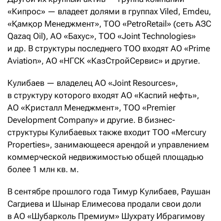
«Кипрос» — владеет долями в группах Viled, Emdeu,
«Қамқор Менеджмент», ТОО «PetroRetail» (сеть АЗС
Qazaq Oil), АО «Бахус», ТОО «Joint Technologies»
и др. В структуры последнего ТОО входят АО «Prime
Aviation», АО «НГСК «КазСтройСервис» и другие.
Кулибаев — владелец АО «Joint Resources»,
в структуру которого входят АО «Каспий нефть»,
АО «Кристалл Менеджмент», ТОО «Premier
Development Company» и другие. В бизнес-
структуры Кулибаевых также входит ТОО «Mercury
Properties», занимающееся арендой и управлением
коммерческой недвижимостью общей площадью
более 1 млн кв. м.
В сентябре прошлого года Тимур Кулибаев, Раушан
Сагдиева и Шынар Елимесова продали свои доли
в АО «Шубарколь Премиум» Шухрату Ибрагимову