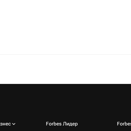
знес
Forbes Лидер
Forb