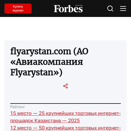
Купить
журнал
flyarystan.com (АО
«Авиакомпания
Flyarystan»)
Рейтинг
15 место — 25 крупнейших торговых интернет-
площадок Казахстана — 2025
12 место — 50 крупнейших торговых интернет-