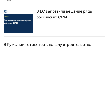
В ЕС запретили вещание ряда
российских СМИ
В Румынии готовятся к началу строительства
первой в стране плавучей солнечной станции. Она
будет состоять из 26 295 фотоэлектрических
панелей и займет территорию в 17 гектаров на реке
Олт, пишет «
Европульс
».
Мощность станции составит 10 мВт — примерно
столько, сколько у небольшой ГЭС.
Использование возобновляемой энергии в
европейских странах поможет Евросоюзу