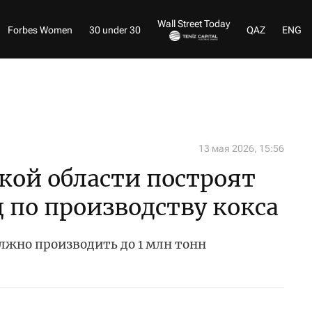
Wall Street Today
Forbes Women
30 under 30
QAZ
ENG
13 мая 2026, 15:56
кой области построят
 по производству кокса
олжно производить до 1 млн тонн