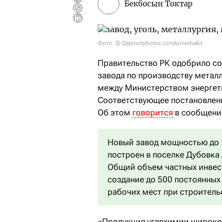
Бекбосын Токтар
Фото: © Depositphotos.com/sonerbakir
Правительство РК одобрило со
завода по производству метал
между Министерством энергетик
Соответствующее постановлен
Об этом
говорится
в сообщени
Новый завод мощностью до 1
построен в поселке Дубовка
Общий объем частных инвест
создание до 500 постоянных 
рабочих мест при строитель
«Продукция углехимии широко 