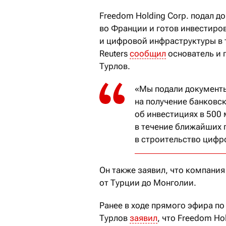
Freedom Holding Corp. подал д
во Франции и готов инвестиро
и цифровой инфраструктуры в 
Reuters
сообщил
основатель и 
Турлов.
«Мы подали документ
на получение банковс
об инвестициях в 500
в течение ближайших п
в строительство цифр
Он также заявил, что компани
от Турции до Монголии.
Ранее в ходе прямого эфира п
Турлов
заявил
, что Freedom Ho