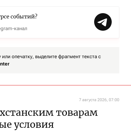
урсе событий?
egram-канал
или опечатку, выделите фрагмент текста с
nter
7 августа 2026, 07:00
ахстанским товарам
бые условия