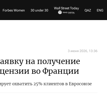
Wall Street Today
Forbes Women
30 under 30
QAZ
ENG
3 июня 2026, 13:36
заявку на получение
ицензии во Франции
нирует охватить 25% клиентов в Евросоюзе