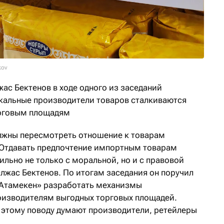
kov
ас Бектенов в ходе одного из заседаний
локальные производители товаров сталкиваются
орговым площадям
лжны пересмотреть отношение к товарам
 Отдавать предпочтение импортным товарам
льно не только с моральной, но и с правовой
лжас Бектенов. По итогам заседания он поручил
«Атамекен» разработать механизмы
оизводителям выгодных торговых площадей.
по этому поводу думают производители, ретейлеры