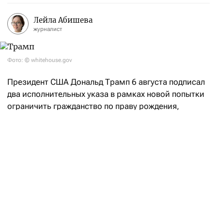
Лейла Абишева
журналист
Фото: © whitehouse.gov
Президент США Дональд Трамп 6 августа подписал
два исполнительных указа в рамках новой попытки
ограничить гражданство по праву рождения,
несмотря на недавний отказ Верховного суда,
сообщает
Reuters. Ограничение гражданства
является одним из приоритетов американского
президента в борьбе с иммиграцией, при этом
Белый дом нацелился на так называемый
«родильный туризм», когда беременные
иностранки приезжают в США ради родов,
отмечает агентство.