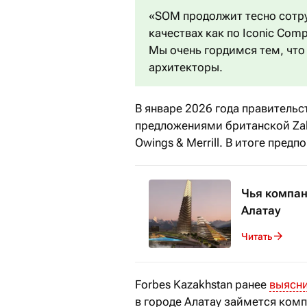
«SOM продолжит тесно сотр
качествах как по Iconic Comp
Мы очень гордимся тем, что
архитекторы.
В январе 2026 года правитель
предложениями британской Zaha
Owings & Merrill. В итоге пред
Чья компан
Алатау
Читать
Forbes Kazakhstan ранее
выясн
в городе Алатау займется компа