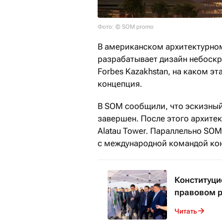
Фото: © SOM promo
В американском архитектурном 
разрабатывает дизайн небоскре
Forbes Kazakhstan, на каком э
концепция.
В SOM сообщили, что эскизный п
завершен. После этого архите
Alatau Tower. Параллельно SOM 
с международной командой кон
Конституци
правовом р
Читать