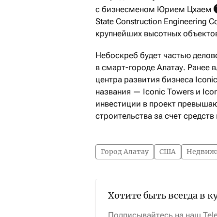
с бизнесменом Юрием Цхаем
State Construction Engineering
крупнейших высотных объектов
Небоскреб будет частью деловог
в смарт-городе Алатау. Ранее 
центра развития бизнеса Iconic 
названия — Iconic Towers и Ic
инвестиции в проект превыша
строительства за счет средств
Город Алатау
США
Недвиж
Хотите быть всегда в к
Подписывайтесь на наш Tel