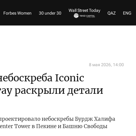
Wall Street Today
Forbes Women
30 under 30
QAZ
ENG
8 мая 2026, 14:00
ебоскреба Iconic
тау раскрыли детали
проектировало небоскребы Бурдж Халифа
 Center Tower в Пекине и Башню Свободы