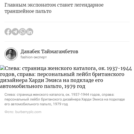
Главным экспонатом станет легендарное
траншейное пальто
Данабек Таймагамбетов
fashion-эксперт
Слева: страница женского каталога, ок. 1937-1944 годов, справа:
персональный лейбл британского дизайнера Харди Эмиса на подкладе
его автомобильного пальто, 1979 год
Фото: burberryplc.com
21 сентября в музее Виктории и Альберта начнется
экспозиция «The Burberry Trench: Crafting an Icon».